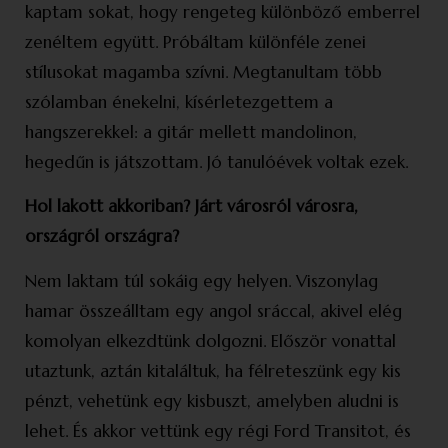
kaptam sokat, hogy rengeteg különböző emberrel
zenéltem együtt. Próbáltam különféle zenei
stílusokat magamba szívni. Megtanultam több
szólamban énekelni, kísérletezgettem a
hangszerekkel: a gitár mellett mandolinon,
hegedűn is játszottam. Jó tanulóévek voltak ezek.
Hol lakott akkoriban? Járt városról város­ra,
országról országra?
Nem laktam túl sokáig egy helyen. Viszonylag
hamar összeálltam egy angol sráccal, akivel elég
komolyan elkezdtünk dolgozni. Először vonattal
utaztunk, aztán kitaláltuk, ha félre­teszünk egy kis
pénzt, vehetünk egy kisbuszt, amelyben aludni is
lehet. És akkor vettünk egy régi Ford Transitot, és