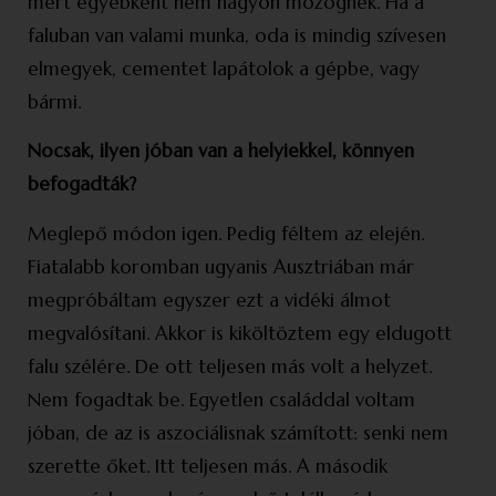
mert egyébként nem nagyon mozognék. Ha a
faluban van valami munka, oda is mindig szívesen
elmegyek, cementet lapátolok a gépbe, vagy
bármi.
Nocsak, ilyen jóban van a helyiekkel, könnyen
befogadták?
Meglepő módon igen. Pedig féltem az elején.
Fiatalabb koromban ugyanis Ausztriában már
megpróbáltam egyszer ezt a vidéki álmot
megvalósítani. Akkor is kiköltöztem egy eldugott
falu szélére. De ott teljesen más volt a helyzet.
Nem fogadtak be. Egyetlen családdal voltam
jóban, de az is aszociálisnak számított: senki nem
szerette őket. Itt teljesen más. A második