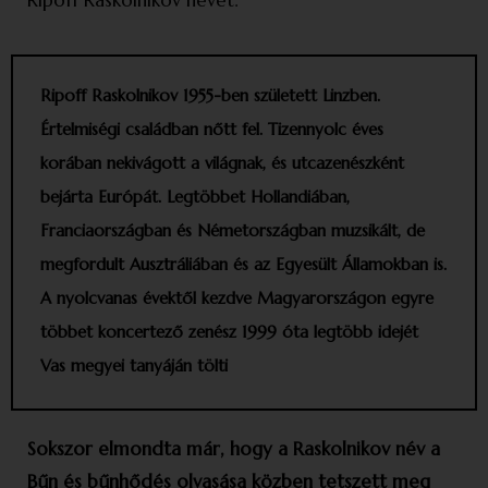
Ripoff Raskolnikov nevet.
Ripoff Raskolnikov 1955-ben született Linzben.
Értelmiségi családban nőtt fel. Tizen­nyolc éves
korában nekivágott a világnak, és utcazenészként
bejárta Európát. Legtöbbet Hollandiában,
Franciaországban és Németországban muzsikált, de
megfordult Ausztráliában és az Egyesült Államokban is.
A nyolcvanas évektől kezdve Magyar­országon egyre
többet koncertező zenész 1999 óta legtöbb idejét
Vas megyei tanyáján tölti
Sokszor elmondta már, hogy a Raskolnikov név a
Bűn és bűnhődés olvasása közben tetszett meg