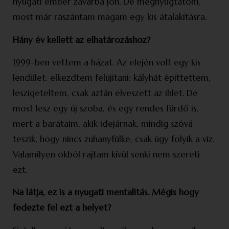
nyugati ember zavarba jön. De megnyugtatom,
most már rászántam magam egy kis átalakításra.
Hány év kellett az elhatározáshoz?
1999-ben vettem a házat. Az elején volt egy kis
lendület, elkezdtem felújítani: kályhát építtettem,
leszigeteltem, csak aztán elveszett az ihlet. De
most lesz egy új szoba, és egy rendes fürdő is,
mert a barátaim, akik idejárnak, mindig szóvá
teszik, hogy nincs zuhanyfülke, csak úgy folyik a víz.
Valamilyen okból rajtam kívül senki nem szereti
ezt.
Na látja, ez is a nyugati mentalitás. Mégis hogy
fedezte fel ezt a helyet?