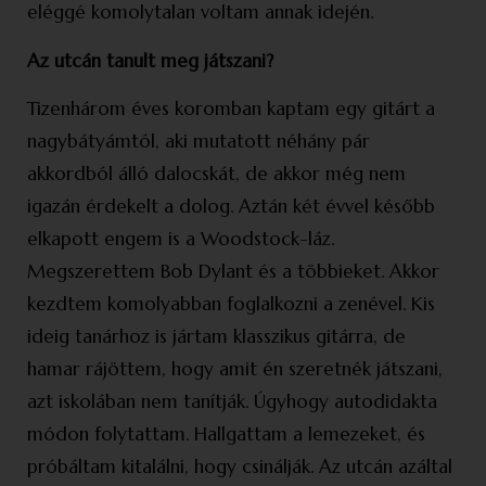
eléggé komolytalan voltam annak idején.
Az utcán tanult meg játszani?
Tizenhárom éves koromban kaptam egy gitárt a
nagybátyámtól, aki mutatott néhány pár
akkordból álló dalocskát, de akkor még nem
igazán érdekelt a dolog. Aztán két évvel később
elkapott engem is a Woodstock-láz.
Megszerettem Bob Dylant és a többieket. Akkor
kezdtem komolyabban foglalkozni a zenével. Kis
ideig tanárhoz is jártam klasszikus gitárra, de
hamar rájöttem, hogy amit én szeretnék játszani,
azt iskolában nem tanítják. Úgyhogy autodidakta
módon folytattam. Hallgattam a lemezeket, és
próbáltam kitalálni, hogy csinálják. Az utcán azáltal