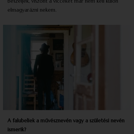
beszéljek, viszont a vicceket már nem kell külön
elmagyarázni nekem.
A falubeliek a művésznevén vagy a születési nevén
ismerik?