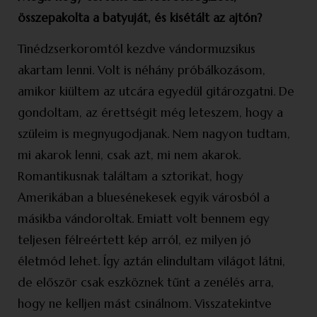
összepakolta a batyuját, és kisétált az ajtón?
Tinédzserkoromtól kezdve vándormuzsikus
akartam lenni. Volt is néhány próbálkozásom,
amikor kiültem az utcára egyedül gitározgatni. De
gondoltam, az érettségit még leteszem, hogy a
szüleim is megnyugodjanak. Nem nagyon tudtam,
mi akarok lenni, csak azt, mi nem akarok.
Romantikusnak találtam a sztorikat, hogy
Amerikában a bluesénekesek egyik városból a
másikba vándoroltak. Emiatt volt bennem egy
teljesen félreértett kép arról, ez milyen jó
életmód lehet. Így aztán elindultam világot látni,
de először csak eszköznek tűnt a zenélés arra,
hogy ne kelljen mást csinálnom. Visszatekintve