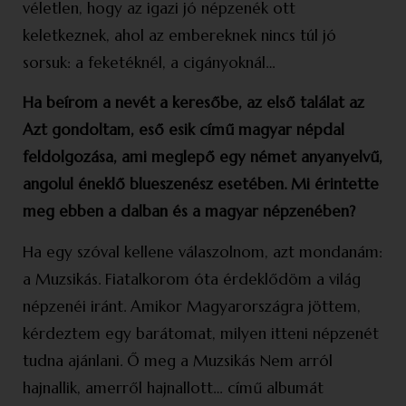
véletlen, hogy az igazi jó népzenék ott
keletkeznek, ahol az embereknek nincs túl jó
sorsuk: a feketéknél, a cigányoknál…
Ha beírom a nevét a keresőbe, az első találat az
Azt gondoltam, eső esik című magyar népdal
feldolgozása, ami meglepő egy német anyanyelvű,
angolul éneklő blueszenész esetében. Mi érintette
meg ebben a dalban és a magyar népzenében?
Ha egy szóval kellene válaszolnom, azt mondanám:
a Muzsikás. Fiatalkorom óta érdeklődöm a világ
népzenéi iránt. Amikor Magyarországra jöttem,
kérdeztem egy barátomat, milyen itteni népzenét
tudna ajánlani. Ő meg a Muzsikás Nem arról
hajnallik, amerről hajnallott… című albumát