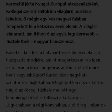
keresztül járta Nyugat-Európát utcazenészként.
Kollégái szerint külföldön világhírű muzsikus
lehetne, ő mégis egy Vas megyei faluban
telepedett le a kétezres évek elején. A világhír
elmaradt, ám itthon ő az egyik legsikeresebb –
tiszteletbeli – magyar blueszenész.
Kávét? – kérdezi a hatvanöt éves bluesénekes jó
házigazda módjára, amint megérkezem. Na igen,
az jólesne a közel négyórás autóút után. S máris
bent vagyunk Ripoff Raskolnikov hegyhát­
szentpéteri hajlékában. Meglepetten nézek körbe,
míg ő az ősrégi tűzhely mellett egy
kempinggázfőzőre felteszi a kotyogóst.
„Ugyanabban a régi konyhában, a jó öreg limlomok