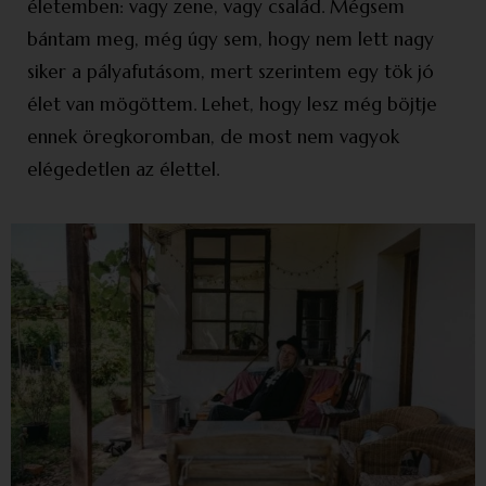
életemben: vagy zene, vagy család. Mégsem
bántam meg, még úgy sem, hogy nem lett nagy
siker a pálya­futásom, mert szerintem egy tök jó
élet van mögöttem. Lehet, hogy lesz még böjtje
ennek öregkoromban, de most nem vagyok
elégedetlen az élettel.