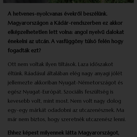
A hetvenes-nyolcvanas évekről beszélünk.
Magyarországon a Kádár-rendszerben ez akkor
elképzelhetetlen lett volna: angol nyelvű dalokat
énekelni az utcán. A vas­függöny túlsó felén hogy
fogadták ezt?
Ott nem voltak ilyen tiltások. Laza időszakot
éltünk. Ráadásul általában elég nagy anyagi jólét
jellemezte akkoriban Nyugat-Németországot és
egész Nyugat-Európát. Szociális feszültség is
kevesebb volt, mint most. Nem volt nagy dolog
egy-egy márkát odadobni az utcazenésznek. Ma
már nem biztos, hogy szeretnék utcazenész lenni.
Ehhez képest milyennek látta Magyar­országot,