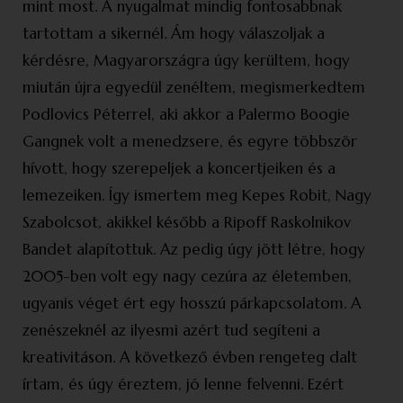
mint most. A nyugalmat mindig fontosabbnak
tartottam a sikernél. Ám hogy válaszoljak a
kérdésre, Magyarországra úgy kerültem, hogy
miután újra egyedül zenéltem, megismerkedtem
Podlovics Péterrel, aki akkor a Palermo Boogie
Gangnek volt a menedzsere, és egyre többször
hívott, hogy szerepeljek a koncertjeiken és a
lemezeiken. Így ismertem meg Kepes Robit, Nagy
Szabolcsot, akikkel később a Ripoff Raskolnikov
Bandet alapítottuk. Az pedig úgy jött létre, hogy
2005-ben volt egy nagy cezúra az életemben,
ugyanis véget ért egy hosszú párkapcsolatom. A
zenészeknél az ilyesmi azért tud segíteni a
kreativitáson. A következő évben rengeteg dalt
írtam, és úgy éreztem, jó lenne felvenni. Ezért