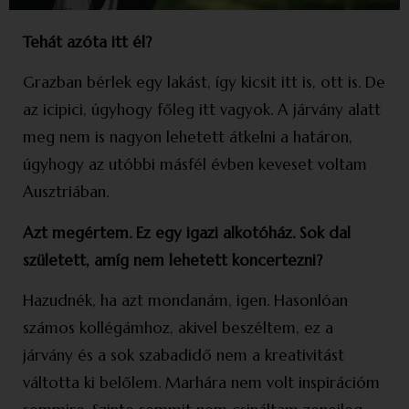
Tehát azóta itt él?
Grazban bérlek egy lakást, így kicsit itt is, ott is. De
az icipici, úgyhogy főleg itt vagyok. A járvány alatt
meg nem is nagyon lehetett átkelni a határon,
úgyhogy az utóbbi másfél évben keveset voltam
Ausztriában.
Azt megértem. Ez egy igazi alkotóház. Sok dal
született, amíg nem lehetett koncertezni?
Hazudnék, ha azt mondanám, igen. Hason­lóan
számos kollégámhoz, akivel beszéltem, ez a
járvány és a sok szabadidő nem a kreativitást
váltotta ki belőlem. Marhára nem volt inspirációm