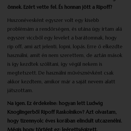
önnek. Ezért vette fel. És honnan jött a Ripoff?
Huszonévesként egyszer volt egy kisebb
problémám a rendőrségen, és utána úgy írtam alá
egyszer viccből egy levelet a barátomnak, hogy
rip off, ami azt jelenti, lopni, lopás. Erre ő elkezdte
használni, amit én nem szerettem, de aztán mások
is így kezdtek szólítani, így végül nekem is
megtetszett. De használni művésznévként csak
akkor kezdtem, amikor már a saját nevem alatt
játszottam.
Na igen. Ez érdekelne: hogyan lett Ludwig
Knoglingerből Ripoff Raskolnikov? Azt olvastam,
hogy tizennyolc éves korában elindult utcazenélni.
Mégis hogy történt ez: leérettségizett,