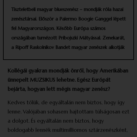
Tiszteletbeli magyar blues­zenész – mondják róla hazai
zenésztársai. Először a Palermo Boogie Ganggel lépett
fel Magyarországon. Később Európa számos
országában turnézott Pribojszki Mátyással. Zenekarát,
a Ripoff Raskolnikov Bandet magyar zenészek alkotják
Kollégái gyakran mondják önről, hogy Amerikában
ünnepelt MUZSIKUS lehetne. Egész Európát
bejárta, hogyan lett mégis magyar zenész?
Kedves tőlük, de egyáltalán nem biztos, hogy így
lenne. Valójában sohasem hajtottam túlságosan ezt
a dolgot. És egyáltalán nem biztos, hogy
boldogabb lennék multimilliomos sztárzenészként,