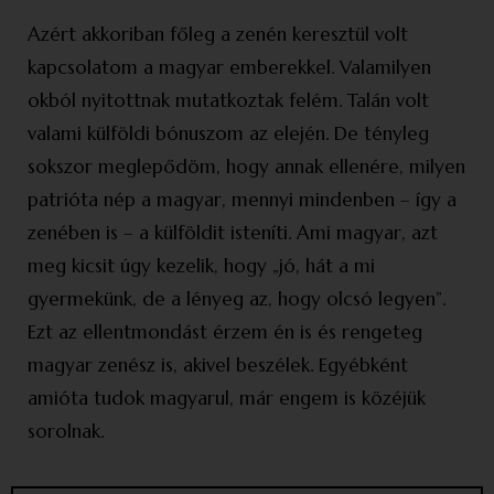
Azért akkoriban főleg a zenén keresztül volt
kapcsolatom a magyar emberekkel. Valamilyen
okból nyitottnak mutatkoztak felém. Talán volt
valami külföldi bónuszom az elején. De tényleg
sokszor meglepődöm, hogy annak ellenére, milyen
patrióta nép a magyar, mennyi mindenben – így a
zenében is – a külföldit isteníti. Ami magyar, azt
meg kicsit úgy kezelik, hogy „jó, hát a mi
gyermekünk, de a lényeg az, hogy olcsó legyen”.
Ezt az ellentmondást érzem én is és rengeteg
magyar zenész is, akivel beszélek. Egyébként
amióta tudok magyarul, már engem is közéjük
sorolnak.