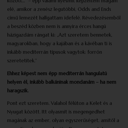
között…” – épp valami ilyesmit képzeltem magam
elé, amikor a zenész legutóbbi, Odds and Ends
című lemezét hallgattam idefelé. Révedezésemből
a beszéd közben nem is annyira érces hangú
házigazdám rángat ki: „Azt szeretem bennetek,
magyarokban, hogy a kajában és a kávé­ban ti is
inkább mediterrán típusok vagytok: forrón
szeretetitek.”
Ehhez képest nem épp mediterrán hangulatú
helyen él, inkább balkáninak mondanám – ha nem
haragszik.
Pont ezt szeretem. Valahol félúton a Kelet és a
Nyugat között. Itt olyasmit is megengedhet
magának az ember, olyan egyszerűséget, amitől a