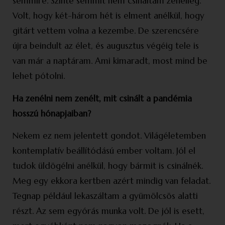
semmire. Szinte semmit nem csináltam zeneileg.
Volt, hogy két-három hét is elment anélkül, hogy
gitárt vettem volna a kezembe. De szerencsére
újra beindult az élet, és augusztus végéig tele is
van már a naptáram. Ami kimaradt, most mind be
lehet pótolni.
Ha zenélni nem zenélt, mit csinált a pandémia
hosszú hónapjaiban?
Nekem ez nem jelentett gondot. Világéletemben
kontemplatív beállítódású ember voltam. Jól el
tudok üldögélni anélkül, hogy bármit is csinálnék.
Meg egy ekkora kertben azért mindig van feladat.
Tegnap például lekaszáltam a gyümölcsös alatti
részt. Az sem egyórás munka volt. De jól is esett,