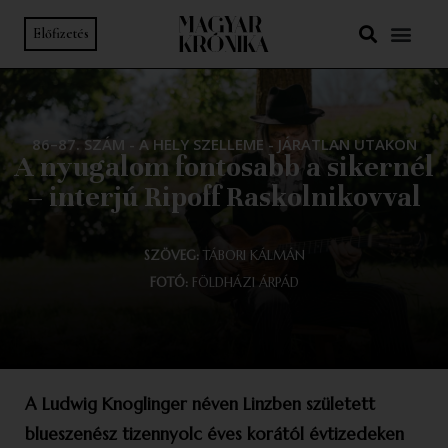
Előfizetés
86–87. SZÁM
-
A HELY SZELLEME
-
JÁRATLAN UTAKON
A nyugalom fontosabb a sikernél
– interjú Ripoff Raskolnikovval
SZÖVEG:
TÁBORI KÁLMÁN
FOTÓ:
FÖLDHÁZI ÁRPÁD
A Ludwig Knoglinger néven Linzben született
blueszenész tizennyolc éves korától évtizedeken