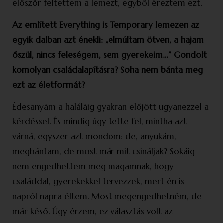
először feltettem a lemezt, egyből éreztem ezt.
Az említett Everything is Temporary lemezen az
egyik dalban azt énekli: „elmúltam ötven, a hajam
őszül, nincs feleségem, sem gyerekeim…” Gondolt
komolyan család­alapításra? Soha nem bánta meg
ezt az életformát?
Édesanyám a haláláig gyakran előjött ugyanezzel a
kérdéssel. És mindig úgy tette fel, mintha azt
várná, egyszer azt mondom: de, anyukám,
megbántam, de most már mit csináljak? Sokáig
nem engedhettem meg magamnak, hogy
családdal, gyerekekkel tervezzek, mert én is
napról napra éltem. Most megengedhetném, de
már késő. Úgy érzem, ez választás volt az