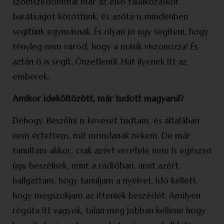
szomszédommal már az első találkozáskor
barátságot kötöttünk, és azóta is mindenben
segítünk egymásnak. És olyan jó úgy segíteni, hogy
tényleg nem várod, hogy a másik viszonozza! És
aztán ő is segít. Önzetlenül. Hát ilyenek itt az
emberek.
Amikor ideköltözött, már tudott magyarul?
Dehogy. Beszélni is keveset tudtam, és általában
nem értettem, mit mondanak nekem. De már
tanultam akkor, csak azért errefelé nem is egészen
úgy beszélnek, mint a rádióban, amit azért
hallgattam, hogy tanuljam a nyelvet. Idő kellett,
hogy megszokjam az itteniek beszédét. Amilyen
régóta itt vagyok, talán még jobban kellene hogy