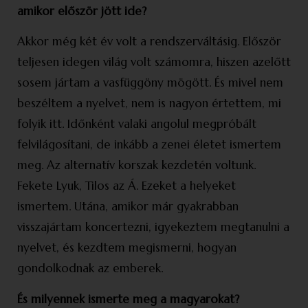
amikor először jött ide?
Akkor még két év volt a rendszerváltásig. Először
teljesen idegen világ volt számomra, hiszen azelőtt
sosem jártam a vasfüggöny mögött. És mivel nem
beszéltem a nyelvet, nem is nagyon értettem, mi
folyik itt. Időnként valaki angolul megpróbált
felvilágosítani, de inkább a zenei életet ismertem
meg. Az alternatív korszak kezdetén voltunk.
Fekete Lyuk, Tilos az Á. Ezeket a helyeket
ismertem. Utána, amikor már gyakrabban
visszajártam koncertezni, igyekeztem megtanulni a
nyelvet, és kezdtem megismerni, hogyan
gondolkodnak az emberek.
És milyennek ismerte meg a magyarokat?