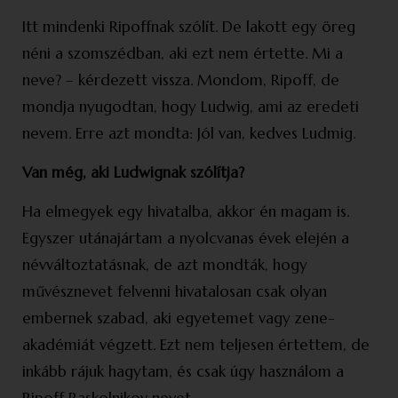
Itt mindenki Ripoffnak szólít. De lakott egy öreg
néni a szomszédban, aki ezt nem értette. Mi a
neve? – kérdezett vissza. Mondom, Ripoff, de
mondja nyugodtan, hogy Ludwig, ami az eredeti
nevem. Erre azt mondta: Jól van, kedves Ludmig.
Van még, aki Ludwignak szólítja?
Ha elmegyek egy hivatalba, akkor én magam is.
Egyszer utánajártam a nyolcvanas évek elején a
névváltoztatásnak, de azt mondták, hogy
művésznevet felvenni hivatalosan csak olyan
embernek szabad, aki egyetemet vagy zene­
akadémiát végzett. Ezt nem teljesen értettem, de
inkább rájuk hagytam, és csak úgy használom a