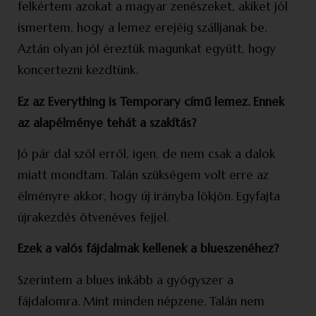
felkértem azokat a magyar zenészeket, akiket jól
ismertem, hogy a lemez erejéig szálljanak be.
Aztán olyan jól éreztük magunkat együtt, hogy
koncertezni kezdtünk.
Ez az Everything is Temporary című lemez. Ennek
az alapélménye tehát a szakítás?
Jó pár dal szól erről, igen, de nem csak a dalok
miatt mondtam. Talán szükségem volt erre az
élményre akkor, hogy új irányba lökjön. Egyfajta
újrakezdés ötvenéves fejjel.
Ezek a valós fájdalmak kellenek a blues­zenéhez?
Szerintem a blues inkább a gyógyszer a
fájdalomra. Mint minden népzene. Talán nem