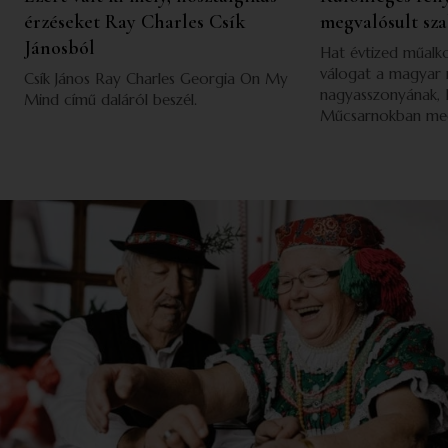
érzéseket Ray Charles Csík
megvalósult sz
Jánosból
Hat évtized műalko
válogat a magyar
Csík János Ray Charles Georgia On My
nagyasszonyának, 
Mind című daláról beszél.
Műcsarnokban megny