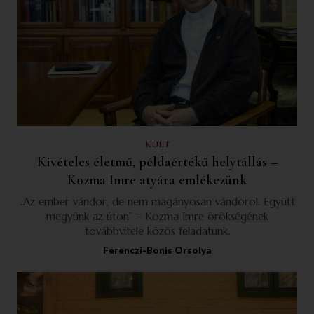
KULT
Kivételes életmű, példaértékű helytállás –
Kozma Imre atyára emlékezünk
„Az ember vándor, de nem magányosan vándorol. Együtt
megyünk az úton” – Kozma Imre örökségének
továbbvitele közös feladatunk.
Ferenczi-Bónis Orsolya