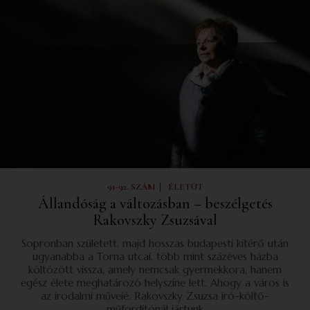
|
91-92. SZÁM
ÉLETÚT
Állandóság a változásban – beszélgetés
Rakovszky Zsuzsával
Sopronban született, majd hosszas budapesti kitérő után
ugyanabba a Torna utcai, több mint százéves házba
költözött vissza, amely nemcsak gyermekkora, hanem
egész élete meghatározó helyszíne lett. Ahogy a város is
az irodalmi műveié. Rakovszky Zsuzsa író-költő-
műfordítónál jártunk