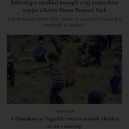
Különleges túrákkal ünnepli a táj nemzetközi
napját a Körös-Maros Nemzeti Park
A kirándulások során őzek, nyulak és ragadozó madarak is
kísérhetik az utunkat.
PROGRAM
A Dunakanyar legjobb vásárát tartják október
20-án vasárnap