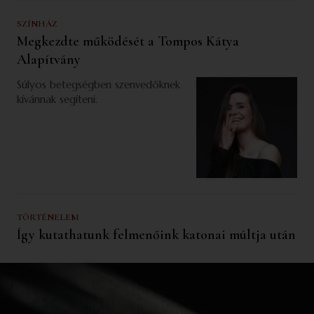
SZÍNHÁZ
Megkezdte működését a Tompos Kátya
Alapítvány
Súlyos betegségben szenvedőknek
kívánnak segíteni.
TÖRTÉNELEM
Így kutathatunk felmenőink katonai múltja után