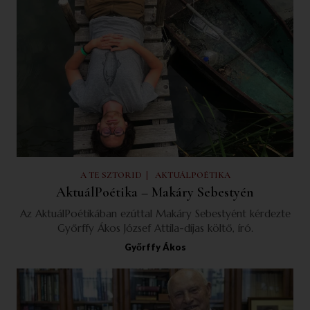
|
A TE SZTORID
AKTUÁLPOÉTIKA
AktuálPoétika – Makáry Sebestyén
Az AktuálPoétikában ezúttal Makáry Sebestyént kérdezte
Győrffy Ákos József Attila-díjas költő, író.
Győrffy Ákos