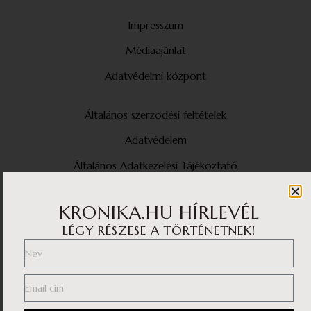
Impresszum
Médiaajánlat
Adatvédelmi központ
Általános szerződési feltételek
Adatvédelem
Általános Adatkezelési Tájékoztató
Facebook
KRONIKA.HU HÍRLEVÉL
LÉGY RÉSZESE A TÖRTÉNETNEK!
Instagram
YouTube