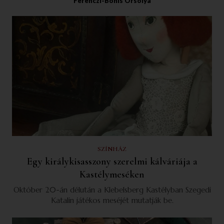
Ferenczi-Bónis Orsolya
SZÍNHÁZ
Egy királykisasszony szerelmi kálváriája a
Kastélymeséken
Október 20-án délután a Klebelsberg Kastélyban Szegedi
Katalin játékos meséjét mutatják be.