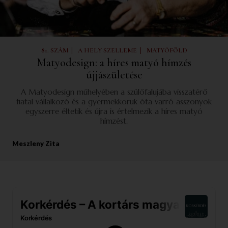
|
|
81. SZÁM
A HELY SZELLEME
MATYÓFÖLD
Matyodesign: a híres matyó hímzés
újjászületése
A Matyodesign műhelyében a szülőfalujába visszatérő
fiatal vállalkozó és a gyermekkoruk óta varró asszonyok
egyszerre éltetik és újra is értelmezik a híres matyó
hímzést.
Meszleny Zita