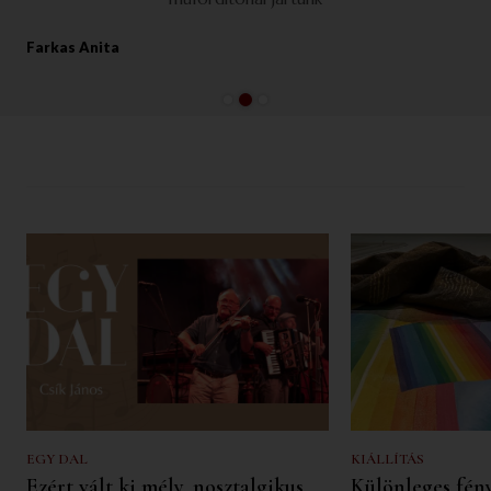
Farkas Anita
2
1
3
EGY DAL
KIÁLLÍTÁS
Ezért vált ki mély, nosztalgikus
Különleges fén