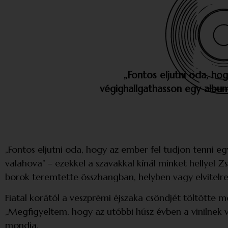
„Fontos eljutni oda, ho
végighallgathasson egy album
„Fontos eljutni oda, hogy az ember fel tudjon tenni 
valahova” – ezekkel a szavakkal kínál minket hellyel 
borok teremtette összhangban, helyben vagy elvitelre 
Fiatal korától a veszprémi éjszaka csöndjét töltötte
„Megfigyeltem, hogy az utóbbi húsz évben a vinilnek 
mondja.