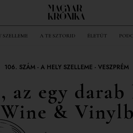
Y SZELLEME
A TE SZTORID
ÉLETÚT
PODC
106. SZÁM
-
A HELY SZELLEME
-
VESZPRÉM
, az egy darab
 Wine & Vinylb