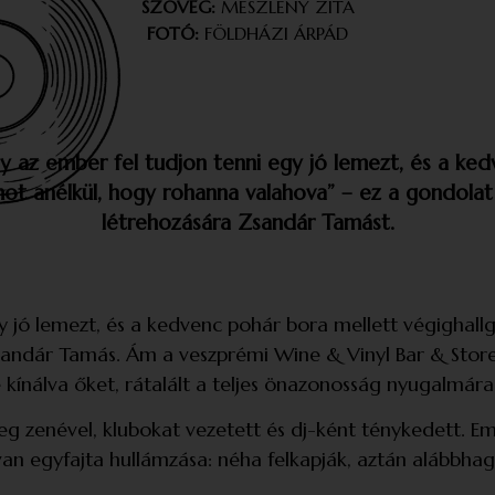
SZÖVEG:
MESZLENY ZITA
FOTÓ:
FÖLDHÁZI ÁRPÁD
gy az ember fel tudjon tenni egy jó lemezt, és a ke
ot anélkül, hogy rohanna valahova” – ez a gondolat 
létrehozására
Zsandár Tamást.
egy jó lemezt, és a kedvenc pohár bora mellett végigha
Zsandár Tamás. Ám a veszprémi Wine & Vinyl Bar & Store 
kínálva őket, rátalált a teljes önazonosság nyugalmára
 meg zenével, klubokat vezetett és dj-ként ténykedett.
van egyfajta hullámzása: néha felkapják, aztán alábbha