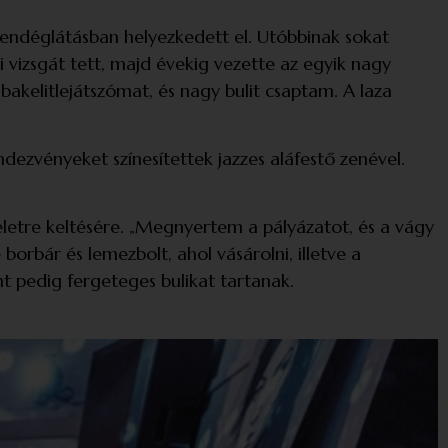
endég­látásban helyezkedett el. Utóbbinak sokat
 vizsgát tett, majd évekig vezette az egyik nagy
bakelitlejátszómat, és nagy bulit csaptam. A laza
dezvényeket színesítettek jazzes aláfestő zenével.
életre keltésére. „Megnyertem a pályázatot, és a vágy
orbár és lemezbolt, ahol vásárolni, illetve a
nt pedig fergeteges bulikat tartanak.