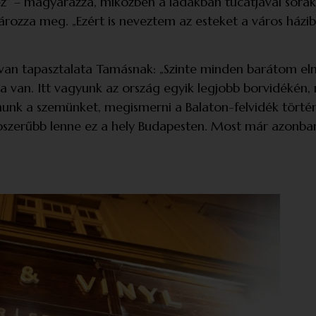
ez” – magyarázza, miközben a ládákban tucatjával sora
tározza meg. „Ezért is neveztem az esteket a város házi
s van tapasztalata Tamásnak: „Szinte minden barátom el
a van. Itt vagyunk az ország egyik legjobb borvidékén,
tnunk a szemünket, megismerni a Balaton-felvidék történ
zerűbb lenne ez a hely Budapesten. Most már azonban ú