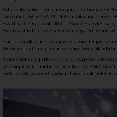
Azt azonban akkor még nem gondolta, hogy a zenéből 
köszönhet. Többek között élete másik nagy szenvedélyé
északi parti borászatot. „Itt ért össze életem két nag
éjszaka aztán Dj a szőlőben néven népszerű rendezvé
Emellett egyik zenészbarátjával, Cyborg Templarral me
„Ekkor született meg bennem a vágy, hogy állandó hel
A gondolat addig érlelődött, míg Veszprém pályázatot 
valósággá vált” – mutat körbe a kicsi, de számtalan fu
kóstolóknak és workshopoknak hála, tanulni is lehet, a