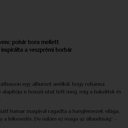
dvenc pohár bora mellett
inspirálta a veszprémi borbár
llgathasson egy albumot anélkül, hogy rohanna
alapítója is hosszú utat tett meg, míg a bakelitek és
.
 Emiatt hamar magával ragadta a hanglemezek világa.
gy a lelkesedés. De nálam ez maga az állandóság” –