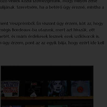
kozó vinilek közül szemezgetünk. Hogy milyen zene
bulijának. Szeretném, ha a betérő úgy érezné, mintha a
ment Veszprémből. Én viszont úgy érzem, köt az, hogy
 mégis Bordeaux-ba utazunk, mert azt hisszük, ott
etét, és máris érdekesek lesznek ezek szőlősorok is.
gy érzem, pont az az egyik bája, hogy ezért ide kell