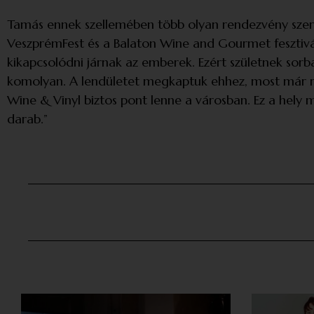
Tamás ennek szellemében több olyan rendezvény szerve
VeszprémFest és a Balaton Wine and Gourmet fesztivál
kikapcsolódni járnak az emberek. Ezért születnek sor
komolyan. A lendületet megkaptuk ehhez, most már ra
Wine & Vinyl biztos pont lenne a városban. Ez a hely
darab.”