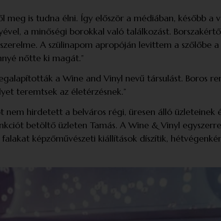
meg is tudna élni. Így először a médiában, később a v
vel, a minőségi borokkal való találkozást. Borszakértői
y szerelme. A szülinapom apropóján levittem a szőlőbe a 
nnyé nőtte ki magát.”
galapították a Wine and Vinyl nevű társulást. Boros ren
yet teremtsek az életérzésnek.”
nem hirdetett a belváros régi, üresen álló üzleteinek 
nkciót betöltő üzleten Tamás. A Wine & Vinyl egyszerre b
 falakat képzőművészeti kiállítások díszítik, hétvégenké