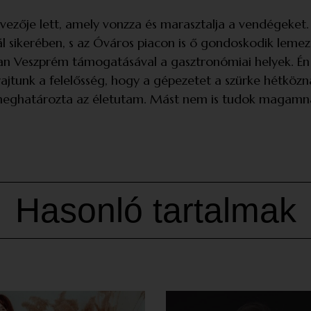
zője lett, amely vonzza és marasztalja a vendégeket. N
 sikerében, s az Óváros piacon is ő gondoskodik lemeze
ban Veszprém támogatásával a gasztronómiai helyek. Én
jtunk a felelősség, hogy a gépezetet a szürke hétköz
 meghatározta az életutam. Mást nem is tudok magamnak 
Hasonló tartalmak