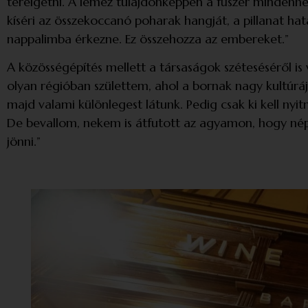
terelgetni. A lemez tulajdonképpen a fűszer mindehh
kíséri az összekoccanó poharak hangját, a pillanat ha
nappalimba érkezne. Ez összehozza az embereket.”
A közösségépítés mellett a társaságok széteséséről i
olyan régióban születtem, ahol a bornak nagy kultúráj
majd valami különlegest látunk. Pedig csak ki kell nyi
De bevallom, nekem is átfutott az agyamon, hogy néps
jönni.”