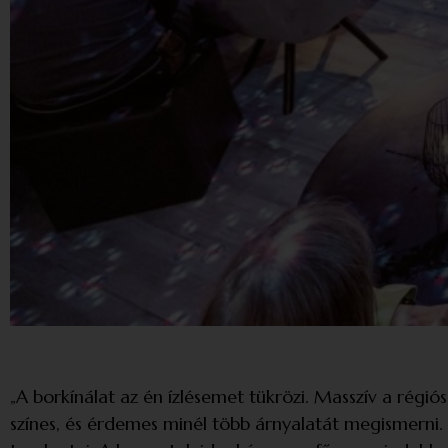
„A borkínálat az én ízlésemet tükrözi. Masszív a régiós
színes, és érdemes minél több árnyalatát megismerni.