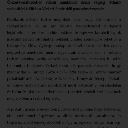
Összetéveszthetetlen stílusú
munkáiból június végéig látható
szabadtéri kiállítás a Várkert Bazár
déli panorámateraszán.
Kínálkozik néhány biztos megoldás arra, hogy alámerüljünk a
századforduló és az azt követő negyedszázad budapesti
légkörébe. Internetes archívumokban böngészve korabeli lapok
irodalmi tárcáit olvashatjuk például. Esetleg szemügyre vehetjük a
fotográfus Klösz György budapesti felvételeinek minden egyes
négyzetcentiméterét, amire ugyancsak módunk van a virtuális
térben. Jelenleg pedig adódik egy harmadik lehetőség is: sétát
tehetünk a budapesti Várkert Bazár déli panoráma­teraszán, hogy
megcsodáljuk Faragó Géza (1877–1928) festő- és grafikusművész
plakátkiállítását. Az Országos Széchényi Könyvtár Térkép-, Plakát-
és Kisnyomtatványtára jóvoltából most kéttucatnyi kereskedelmi
és kulturális plakátot nézhetünk meg eredeti rendeltetési helyüknek
megfelelően, a szabad ég alatt.
A plakát ugyanis eredendően publikus műfaj, célja, hogy felhívja az
utca emberének figyelmét az általa hordozott tartalomra, és
tegye ezt minél lényegretörőbben. Így az egyszeri polgár akár egy