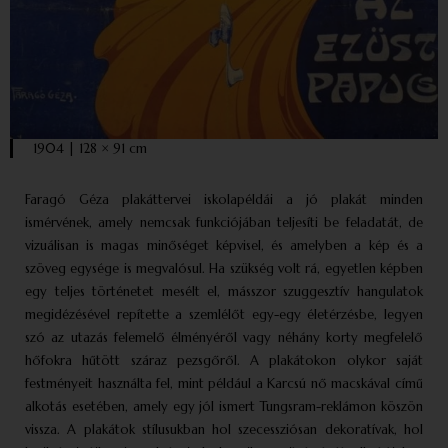
1904 | 128 × 91 cm
Faragó Géza plakáttervei iskolapéldái a jó plakát minden
ismérvének, amely nemcsak funkciójában teljesíti be feladatát, de
vizuálisan is magas minőséget képvisel, és amelyben a kép és a
szöveg egysége is megvalósul. Ha szükség volt rá, egyetlen képben
egy teljes történetet mesélt el, másszor szuggesztív hangulatok
megidézésével repítette a szemlélőt egy-egy életérzésbe, legyen
szó az utazás felemelő élményéről vagy néhány korty megfelelő
hőfokra hűtött száraz pezsgőről. A plakátokon olykor saját
festményeit használta fel, mint például a Karcsú nő macskával című
alkotás esetében, amely egy jól ismert Tungsram-reklámon köszön
vissza. A plakátok stílusukban hol szecessziósan dekoratívak, hol