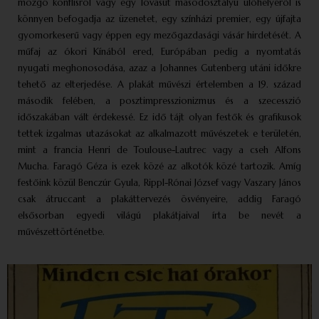
mozgó konflisról vagy egy lóvasút másodosztályú ülőhelyéről is
könnyen befogadja az üzenetet, egy színházi premier, egy újfajta
gyomorkeserű vagy éppen egy mezőgazdasági vásár hirdetését. A
műfaj az ókori Kínából ered, Európában pedig a nyomtatás
nyugati meghonosodása, azaz a Johannes Gutenberg utáni időkre
tehető az elterjedése. A plakát művészi értelemben a 19. század
második felében, a posztimpresszionizmus és a szecesszió
időszakában vált érdekessé. Ez idő tájt olyan festők és grafikusok
tettek izgalmas utazásokat az alkalmazott művészetek e területén,
mint a francia Henri de Toulouse-Lautrec vagy a cseh Alfons
Mucha. Faragó Géza is ezek közé az alkotók közé tartozik. Amíg
festőink közül Benczúr Gyula, Rippl-Rónai József vagy Vaszary János
csak átruccant a plakáttervezés ösvényeire, addig Faragó
elsősorban egyedi világú plakátjaival írta be nevét a
művészettörténetbe.