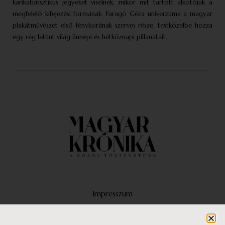
karikaturisztikus jegyeket viselnek, mikor mit tartott alkotójuk a
megfelelő kifejezési formának. Faragó Géza univerzuma a magyar
plakátművészet első fénykorának szerves része, testközelbe hozza
egy rég letűnt világ ünnepi és hétköznapi pillanatait.
Impresszum
Médiaajánlat