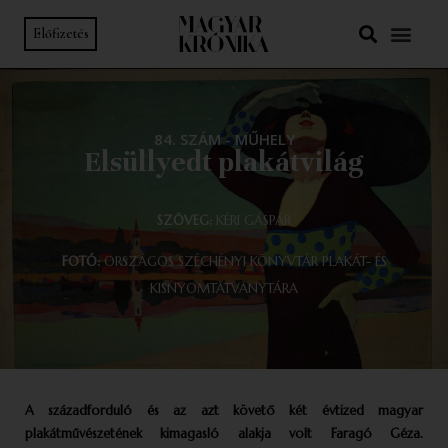
Előfizetés
84. SZÁM
-
MŰHELY
Elsüllyedt plakátvilág
SZÖVEG:
KÉRI GÁSPÁR
FOTÓ:
ORSZÁGOS SZÉCHÉNYI KÖNYVTÁR PLAKÁT- ÉS
KISNYOMTATVÁNYTÁRA
A századforduló és az azt követő két évtized magyar
plakátművészetének
kimagasló alakja volt Faragó Géza.