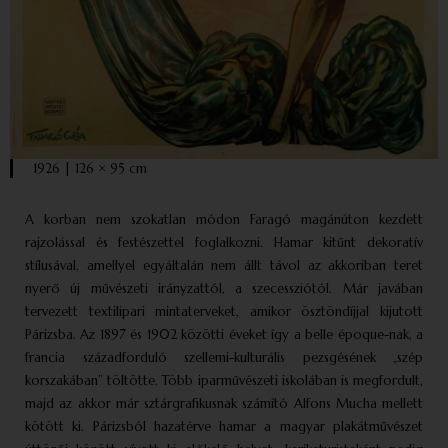
1926 | 126 × 95 cm
A korban nem szokatlan módon Faragó magán­úton kezdett
rajzolással és festészettel foglalkozni. Hamar kitűnt dekoratív
stílusával, amellyel egyáltalán nem állt távol az akkoriban teret
nyerő új művészeti irányzattól, a szecessziótól. Már javában
tervezett textilipari mintaterveket, amikor ösztöndíjjal kijutott
Párizsba. Az 1897 és 1902 közötti éveket így a belle époque-nak, a
francia századforduló szellemi-kulturális pezsgésének „szép
korszakában” töltötte. Több iparművészeti iskolában is megfordult,
majd az akkor már sztárgrafikusnak számító Alfons Mucha mellett
kötött ki. Párizsból hazatérve hamar a magyar plakátművészet