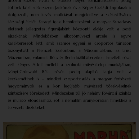
úttörői között vívott ki előkelő helyet, karikaturistaként pedig
többek közt a Borsszem Jankónak és a Képes Családi Lapoknak is
dolgozott, nem kevés malíciával megjelenítve a székesfőváros
társasági életét. Faragó igazi bennfentesként, a magyar Broadway
életének jellegzetes figurájaként központi alakja volt a pesti
éjszakának. Mindeközben alkotóművészi arcéle is egyre
karakteresebb lett, amit számos egyéni és csoportos tárlaton
bizonyított a Nemzeti Szalonban, a Műcsarnokban, az Ernst
Múzeumban, valamint Bécs és Berlin kiállítótereiben. Emellett részt
vett Fényes Adolf mellett a szolnoki művésztelep munkájában,
Iványi-Grünwald Béla révén pedig alapító tagja volt a
kecskemétinek is – mindkét csoportosulás a magyar festészeti
hagyományok és a kor legújabb művészeti törekvéseinek
szintézisére törekedett. Mindezeken túl jó néhány fővárosi színház
és mulató előadásához, sőt a némafilm aranykorában filmekhez is
tervezett díszleteket.