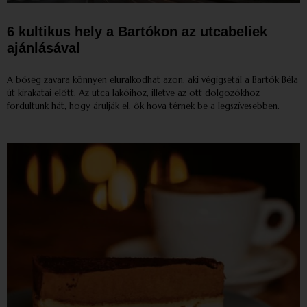
6 kultikus hely a Bartókon az utcabeliek
ajánlásával
A bőség zavara könnyen eluralkodhat azon, aki végigsétál a Bartók Béla
út kirakatai előtt. Az utca lakóihoz, illetve az ott dolgozókhoz
fordultunk hát, hogy árulják el, ők hova térnek be a legszívesebben.