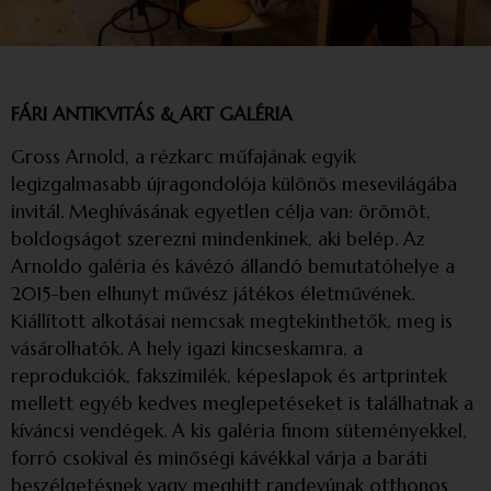
FÁRI ANTIKVITÁS & ART GALÉRIA
Gross Arnold, a rézkarc műfajának egyik
legizgalmasabb újragondolója különös mesevilágába
invitál. Meghívásának egyetlen célja van: örömöt,
boldogságot szerezni mindenkinek, aki belép. Az
Arnoldo galéria és kávézó állandó bemutatóhelye a
2015-ben elhunyt művész játékos életművének.
Kiállított alkotásai nemcsak megtekinthetők, meg is
vásárolhatók. A hely igazi kincseskamra, a
reprodukciók, fakszimilék, képeslapok és artprintek
mellett egyéb kedves meglepetéseket is találhatnak a
kíváncsi vendégek. A kis galéria finom süteményekkel,
forró csokival és minőségi kávékkal várja a baráti
beszélgetésnek vagy meghitt randevúnak otthonos