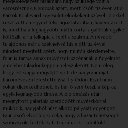
megelőlegezett bizalmára nagy szüksége volt a
városrésznek. Nemcsak azért, mert Zsófi tíz éven át a
Bartók Boulevard Egyesület elnökeként szívvel-lélekkel
részt vett a negyed felvirágoztatásában, hanem azért
is, mert ha a legnagyobb múltú kortárs galériák egyike
költözik, arra felkapja a fejét a szakma. A névadó
tulajdonos már a székhelyváltás előtt tíz évvel
mindent megtett azért, hogy miután kiérdemelte,
fenn is tartsa annak művészeti szcénának a figyelmét,
amelybe tulajdonképpen beleszületett. Nem elég,
hogy édesapja műgyűjtő volt, de nagymamáját
háromévesen lefestette Márffy Ödön. Ezzel nem
sokan dicsekedhetnek, és bár ő sem teszi, a kép az
egyik legnagyobb kincse. A diplomázás után
megnyitott galériája szerződött művészkörrel
működik, nagyjából húsz alkotó pályáját egyengeti.
Faur Zsófi elsődleges célja, hogy a hazai tehetségek –
szobrászok, festők és fotográfusok – a külföldi