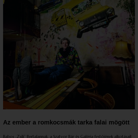
Az ember a romkocsmák tarka falai mögött
Babos „Zsili” Bertalannak, a Szatyor Bár és Galéria festőjének alkotásait