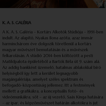
K. A. S. GALÉRIA
A K. A. S. Galéria – Kortárs Alkotók Stúdiója – 1991-ben
indult. Az alapító, Nyakas Ilona azóta, azaz immár
harminchárom éve dolgozik töretlenül a kortárs
magyar művészet bemutatásán és a művészek
felkarolásán. A stúdió 2014-ben költözött a pesti
Matildpalota épületéből a Bartók Béla út 9. szám alá.
Az addig bankként üzemelő, hatalmas ablakokkal bíró
helyiségből így lett a kerület legnagyobb
magángalériája, amelyet széles spektrum és
befogadó-központúság jellemez. Itt a festmények
mellett a grafikákra, a konceptuális fotó- és
videómunkákra, sőt – az új vezető, Saás Kinga hatására
– az ipar, és képzőművészet határán alkotókra is jut