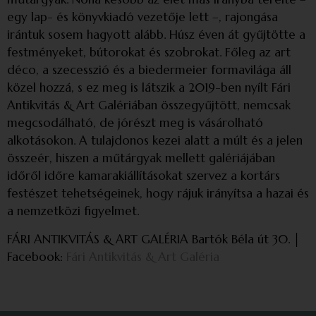
egy lap- és könyvkiadó vezetője lett –, rajongása
irántuk sosem hagyott alább. Húsz éven át gyűjtötte a
festményeket, bútorokat és szobrokat. Főleg az art
déco, a szecesszió és a biedermeier formavilága áll
közel hozzá, s ez meg is látszik a 2019-ben nyílt Fári
Antikvitás & Art Galériában összegyűjtött, nemcsak
megcsodálható, de jórészt meg is vásárolható
alkotásokon. A tulajdonos kezei alatt a múlt és a jelen
összeér, hiszen a műtárgyak mellett galériájában
időről időre kamarakiállításokat szervez a kortárs
festészet tehetségeinek, hogy rájuk irányítsa a hazai és
a nemzetközi figyelmet.
FÁRI ANTIKVITÁS & ART GALÉRIA Bartók Béla út 30. │
Facebook:
Fári Antikvitás & Art Galéria