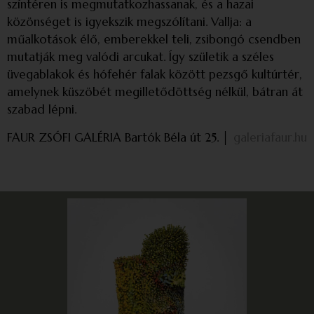
színtéren is megmutatkozhassanak, és a hazai
közönséget is igyekszik megszólítani. Vallja: a
műalkotások élő, emberekkel teli, zsibongó csendben
mutatják meg valódi arcukat. Így születik a széles
üvegablakok és hófehér falak között pezsgő kultúrtér,
amelynek küszöbét megilletődöttség nélkül, bátran át
szabad lépni.
FAUR ZSÓFI GALÉRIA Bartók Béla út 25. │
galeriafaur.hu