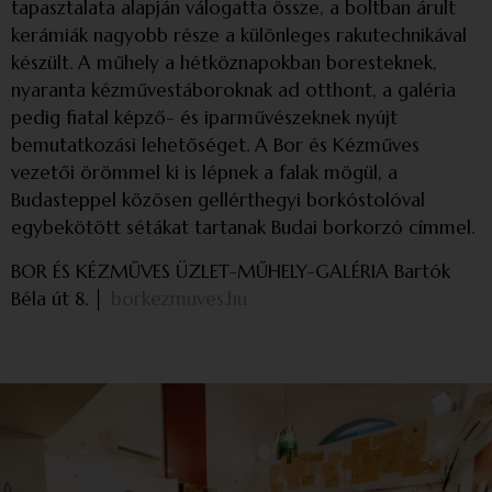
tapasztalata alapján válogatta össze, a boltban árult
kerámiák nagyobb része a különleges rakutechnikával
készült. A műhely a hétköznapokban boresteknek,
nyaranta kézművestáboroknak ad otthont, a galéria
pedig fiatal képző- és iparművészeknek nyújt
bemutatkozási lehetőséget. A Bor és Kézműves
vezetői örömmel ki is lépnek a falak mögül, a
Budasteppel közösen gellérthegyi borkóstolóval
egybekötött sétákat tartanak Budai borkorzó címmel.
BOR ÉS KÉZMŰVES ÜZLET-MŰHELY-GALÉRIA Bartók
Béla út 8. │
borkezmuves.hu