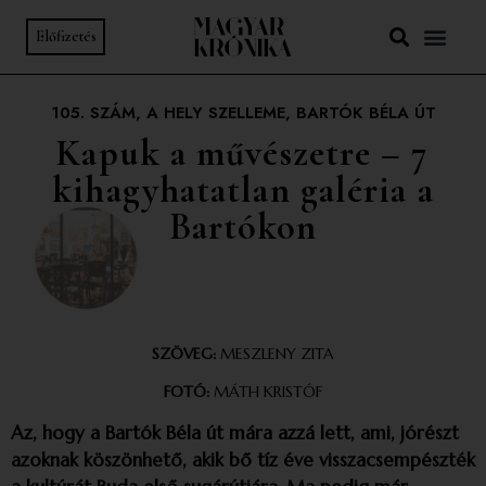
Előfizetés
105. SZÁM
,
A HELY SZELLEME
,
BARTÓK BÉLA ÚT
Kapuk a művészetre – 7
kihagyhatatlan galéria a
Bartókon
SZÖVEG:
MESZLENY ZITA
FOTÓ:
MÁTH KRISTÓF
Az, hogy a Bartók Béla út mára azzá lett, ami, jórészt
azoknak köszönhető, akik bő tíz éve visszacsempészték