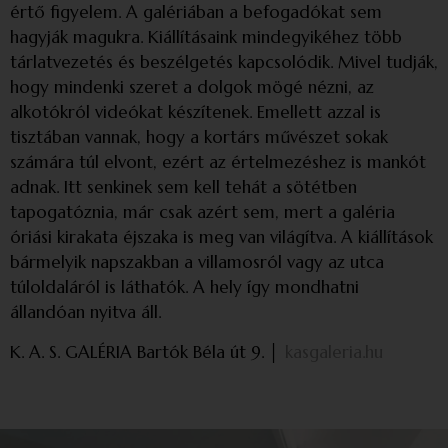
értő figyelem. A galériában a befogadókat sem
hagyják magukra. Kiállításaink mindegyikéhez több
tárlatvezetés és beszélgetés kapcsolódik. Mivel tudják,
hogy mindenki szeret a dolgok mögé nézni, az
alkotókról videókat készítenek. Emellett azzal is
tisztában vannak, hogy a kortárs művészet sokak
számára túl elvont, ezért az értelmezéshez is mankót
adnak. Itt senkinek sem kell tehát a sötétben
tapogatóznia, már csak azért sem, mert a galéria
óriási kirakata éjszaka is meg van világítva. A kiállítások
bármelyik napszakban a villamosról vagy az utca
túloldaláról is láthatók. A hely így mondhatni
állandóan nyitva áll.
K. A. S. GALÉRIA Bartók Béla út 9. │
kasgaleria.hu