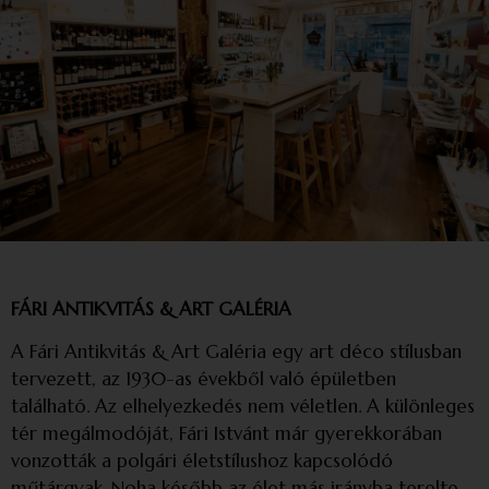
FÁRI ANTIKVITÁS & ART GALÉRIA
A Fári Antikvitás & Art Galéria egy art déco stílusban
tervezett, az 1930-as évekből való épületben
található. Az elhelyezkedés nem véletlen. A különleges
tér megálmodóját, Fári Istvánt már gyerekkorában
vonzották a polgári életstílushoz kapcsolódó
műtárgyak. Noha később az élet más irányba terelte –