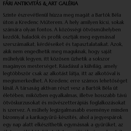
FÁRI ANTIKVITÁS & ART GALÉRIA
Szinte észrevétlenül húzza meg magát a Bartók Béla
úton a Kredenc Műterem. A hely amilyen kicsi, sokak
számára olyan fontos. A közösségi ötvösműhelyben
kezdők, haladók és profik osztják meg egymással
szerszámaikat, kérdéseiket és tapasztalataikat. Azok,
akik nem engedhetik meg maguknak, hogy saját
műhelyük legyen, itt közösen űzhetik a sokszor
magányos mesterséget. Ráadásul a külvilág, amely
legtöbbször csak az alkotást látja, itt az alkotóval is
megismerkedhet. A Kredenc erre számos lehetőséget
kínál. A társaság aktívan részt vesz a Bartók Béla út
életében, miközben egyalkalmas, illetve hosszabb távú
ötvöskurzusokat és művészetterápiás foglalkozásokat
is szervez. A műhely legizgalmasabb eseménye minden
bizonnyal a karikagyűrű-készítés, ahol a jegyespárok
egy nap alatt elkészíthetik egymásnak a gyűrűket, az