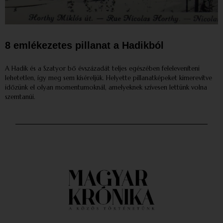
8 emlékezetes pillanat a Hadikból
A Hadik és a Szatyor bő évszázadát teljes egészében feleleveníteni
lehetetlen, így meg sem kíséreljük. Helyette pillanatképeket kimerevítve
időzünk el olyan momentumoknál, amelyeknek szívesen lettünk volna
szemtanúi.