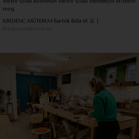
életre szóló köteléket életre szóló élménnyel erősítve
meg.
KREDENC MŰTEREM Bartók Béla út 21. │
kredencmuterem.hu