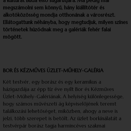
a kultúrát Buda első sugárútjára. Ma pedig már
megszámolni sem könnyű, hány kiállítótér és
alkotóközösség mondja otthonának a városrészt.
Ellátogattunk néhányba, hogy megtudjuk, milyen színes
történetek húzódnak meg a galériák fehér falai
mögött.
BOR ÉS KÉZMŰVES ÜZLET-MŰHELY-GALÉRIA
Két testvér, egy borász és egy keramikus a
házigazdája az épp tíz éve nyílt Bor és Kézműves
Üzlet-Műhely-Galériának. A helyiség különlegessége,
hogy számos művészeti ág képviselőjének teremt
találkozási lehetőséget, miközben, ahogy a neve is
jelzi, több szerepet is betölt. Az üzlet borkínálatát a
testvérpár borász tagja harmincéves szakmai