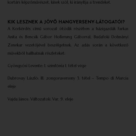
kortárs képzőművészet, kinek szól, ki irányítja a trendeket.
KIK LESZNEK A JÖVŐ HANGVERSENY-LÁTOGATÓI?
A Korkérdés című sorozat ötödik részében a házigazdák Farkas
Anita és Bencsik Gábor Hollerung Gáborral, Budafoki Dohnányi
Zenekar vezetőjével beszélgetnek. Az adás során a következő
művekből hallhatnak részleteket:
Gyöngyösi Levente: I. szimfónia I. tétel vége
Dubrovay László: III. zongoraverseny 3. tétel – Tempo di Marcia
eleje
Vajda János: Változatok: Var. 9. eleje