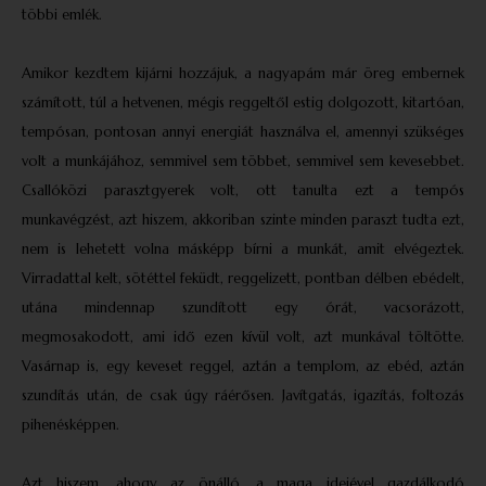
többi emlék.
Amikor kezdtem kijárni hozzájuk, a nagyapám már öreg embernek
számított, túl a hetvenen, mégis reggeltől estig dolgozott, kitartóan,
tempósan, pontosan annyi energiát használva el, amennyi szükséges
volt a munkájához, semmivel sem többet, semmivel sem kevesebbet.
Csallóközi parasztgyerek volt, ott tanulta ezt a tempós
munkavégzést, azt hiszem, akkoriban szinte minden paraszt tudta ezt,
nem is lehetett volna másképp bírni a munkát, amit elvégeztek.
Virradattal kelt, sötéttel feküdt, reggelizett, pontban délben ebédelt,
utána mindennap szundított egy órát, vacsorázott,
megmosakodott, ami idő ezen kívül volt, azt munkával töltötte.
Vasárnap is, egy keveset reggel, aztán a templom, az ebéd, aztán
szundítás után, de csak úgy ráérősen. Javítgatás, igazítás, foltozás
pihenésképpen.
Azt hiszem, ahogy az önálló, a maga idejével gazdálkodó