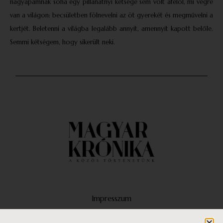
nagyapámnak soha egy pillanatnyi kétsége sem volt afelől, mi végre
van a világon: becsületben fölnevelni az öt gyerekét és megművelni a
kertjét. Beletenni a világba legalább annyit, amennyit kapott belőle.
Semmi kétségem, hogy sikerült neki.
Impresszum
Médiaajánlat