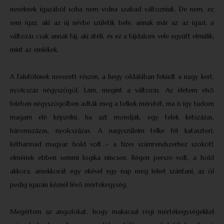
neveknek igazából soha nem volna szabad változniuk. De nem, ez
sem igaz, aki az új névbe születik bele, annak már az az igazi, a
változás csak annak fáj, aki átéli, és ez a fájdalom vele együtt elmúlik,
mint az emlékek.
A Falufölének nevezett részen, a hegy oldalában feküdt a nagy kert,
nyolcszáz négyszögöl. Lám, megint a változás. Az életem első
felében négyszögölben adták meg a telkek méretét, ma is így tudom
magam elé képzelni, ha azt mondják, egy telek kétszázas,
háromszázas, nyolcszázas. A nagyszüleim telke fél kataszteri,
kétharmad magyar hold volt – a tízes számrendszerhez szokott
elmének ebben semmi logika nincsen. Régen persze volt, a hold
akkora, amekkorát egy ekével egy nap meg lehet szántani, az öl
pedig igazán kéznél lévő mértékegység.
Megértem az angolokat, hogy makacsul régi mértékegységekkel