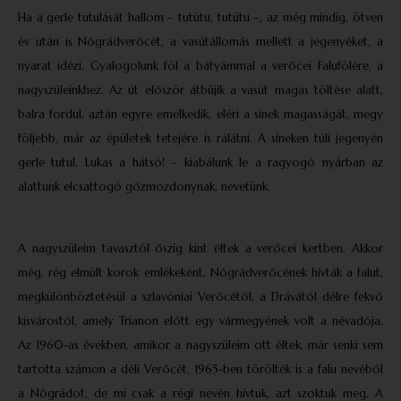
Ha a gerle tutulását hallom – tutútu, tutútu –, az még mindig, ötven
év után is Nógrádverőcét, a vasútállomás mellett a jegenyéket, a
nyarat idézi. Gyalogolunk föl a bátyámmal a verőcei Falufölére, a
nagyszüleinkhez. Az út először átbújik a vasút magas töltése alatt,
balra fordul, aztán egyre emelkedik, eléri a sínek magasságát, megy
följebb, már az épületek tetejére is rálátni. A síneken túli jegenyén
gerle tutul. Lukas a hátsó! – kiabálunk le a ragyogó nyárban az
alattunk elcsattogó gőzmozdonynak, nevetünk.
A nagyszüleim tavasztól őszig kint éltek a verőcei kertben. Akkor
még, rég elmúlt korok emlékeként, Nógrádverőcének hívták a falut,
megkülönböztetésül a szlavóniai Verőcétől, a Drávától délre fekvő
kisvárostól, amely Trianon előtt egy vármegyének volt a névadója.
Az 1960-as években, amikor a nagyszüleim ott éltek, már senki sem
tartotta számon a déli Verőcét, 1965-ben törölték is a falu nevéből
a Nógrádot, de mi csak a régi nevén hívtuk, azt szoktuk meg. A