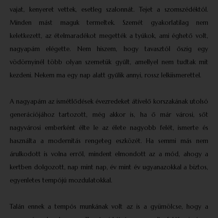
vajat, kenyeret vettek, esetleg szalonnát. Tejet a szomszédéktól.
Minden mást maguk termeltek. Szemét gyakorlatilag nem
keletkezett, az ételmaradékot megették a tyúkok, ami éghető volt,
nagyapám elégette. Nem hiszem, hogy tavasztól őszig egy
vödörnyinél több olyan szemetük gyűlt, amellyel nem tudtak mit
kezdeni. Nekem ma egy nap alatt gyűlik annyi, rossz lelkiismerettel.
A nagyapám az ismétlődések évezredeket átívelő korszakának utolsó
generációjához tartozott, még akkor is, ha ő már városi, sőt
nagyvárosi emberként élte le az élete nagyobb felét, ismerte és
használta a modernitás rengeteg eszközét. Ha semmi más nem
árulkodott is volna erről, mindent elmondott az a mód, ahogy a
kertben dolgozott, nap mint nap, év mint év ugyanazokkal a biztos,
egyenletes tempójú mozdulatokkal.
Talán ennek a tempós munkának volt az is a gyümölcse, hogy a