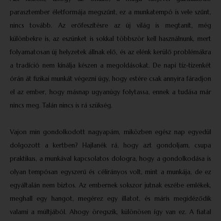
parasztember életformája megszűnt, ez a munkatempó is vele szűnt,
nincs tovább. Az erőfeszítésre az új világ is megtanít, még
különbekre is, az eszünket is sokkal többször kell használnunk, mert
folyamatosan új helyzetek állnak elő, és az elénk kerülő problémákra
a tradíció nem kínálja készen a megoldásokat. De napi tíz-tizenkét
órán át fizikai munkát végezni úgy, hogy estére csak annyira fáradjon
el az ember, hogy másnap ugyanúgy folytassa, ennek a tudása már
nincs meg. Talán nincs is rá szükség.
Vajon min gondolkodott nagyapám, miközben egész nap egyedül
dolgozott a kertben? Hajlanék rá, hogy azt gondoljam, csupa
praktikus, a munkával kapcsolatos dologra, hogy a gondolkodása is
olyan tempósan egyszerű és célirányos volt, mint a munkája, de ez
egyáltalán nem biztos. Az embernek sokszor jutnak eszébe emlékek,
meghall egy hangot, megérez egy illatot, és máris megidéződik
valami a múltjából. Ahogy öregszik, különösen így van ez. A fiatal