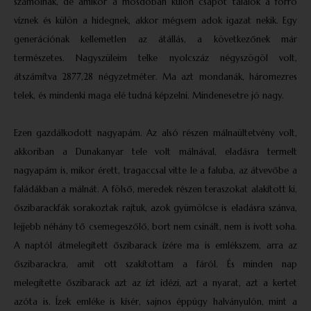
számolnak, de amikor a mosdóban külön csapot találok a forró
víznek és külön a hidegnek, akkor mégsem adok igazat nekik. Egy
generációnak kellemetlen az átállás, a következőnek már
természetes. Nagyszüleim telke nyolcszáz négyszögöl volt,
átszámítva 2877,28 négyzetméter. Ma azt mondanák, háromezres
telek, és mindenki maga elé tudná képzelni. Mindenesetre jó nagy.
Ezen gazdálkodott nagyapám. Az alsó részen málnaültetvény volt,
akkoriban a Dunakanyar tele volt málnával, eladásra termelt
nagyapám is, mikor érett, tragaccsal vitte le a faluba, az átvevőbe a
faládákban a málnát. A fölső, meredek részen teraszokat alakított ki,
őszibarackfák sorakoztak rajtuk, azok gyümölcse is eladásra szánva,
lejjebb néhány tő csemegeszőlő, bort nem csinált, nem is ivott soha.
A naptól átmelegített őszibarack ízére ma is emlékszem, arra az
őszibarackra, amit ott szakítottam a fáról. És minden nap
melegítette őszibarack azt az ízt idézi, azt a nyarat, azt a kertet
azóta is. Ízek emléke is kísér, sajnos éppúgy halványulón, mint a