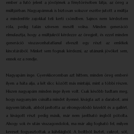
ember a futó jelent a jövőjének a fénytörésében látja, az öreg a
múltjáéban. Nagyapámnak is biztosan sokszor eszébe jutott a múltja
a mindenféle zajokkal teli kerti csöndben. Sajnos nem kérdeztem
róla, pedig talán szívesen mesélt volna. Minden generáció
elmulasztja, hogy a múltjukról kérdezze az öregjeit, és ezzel minden
generáció visszavonhatatlanul elveszít egy részt az emlékek
kincstárából. Minket sem fognak kérdezni, az utánunk jövőket sem,
ennek ez a rendje.
Nagyapám inge. Gyerekkoromban azt hittem, minden öreg emberé
ilyen: a háta alja, a két slicc között más mintájú, mint a többi részen.
Hiszen nagyapám minden inge ilyen volt. Csak később tudtam meg,
hogy nagyanyám csinálta mindet ilyenné, kivágta azt a darabot, ami
úgysem látszik, abból javította az elrongyolódó kézelőt és a gallért,
a kivágott részt pedig másik, már nem javítható ingből pótolta.
Ahogy sok év után visszagondolok, ma már alig fogható fel, milyen
keveset fogyasztottak a külvilágból. A boltból lisztet, cukrot, sót,