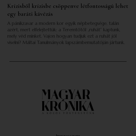
Krízisből krízisbe csöppenve létfontosságú lehet
egy baráti kávézás
A pánikzavar a modern kor egyik népbetegsége, talán
azért, mert elfelejtettük: a Teremtőtől „ruhát” kaptunk,
mely véd minket. Vajon hogyan tudjuk ezt a ruhát jól
viselni? Máltai Tanulmányok lapszámbemutatóján jártunk.