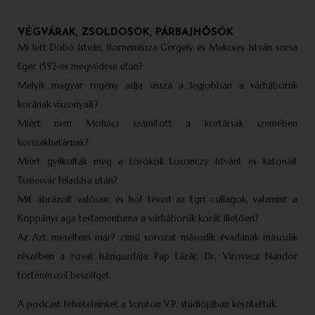
VÉGVÁRAK, ZSOLDOSOK, PÁRBAJHŐSÖK
Mi lett Dobó István, Bornemissza Gergely és Mekcsey István sorsa
Eger 1552-es megvédése után?
Melyik magyar regény adja vissza a legjobban a várháborúk
korának viszonyait?
Miért nem Mohács számított a kortársak szemében
korszakhatárnak?
Miért gyilkolták meg a törökök Losonczy Istvánt és katonáit
Temesvár feladása után?
Mit ábrázolt valósan, és hol téved az Egri csillagok, valamint a
Koppányi aga testamentuma a várháborúk korát illetően?
Az Azt meséltem már? című sorozat második évadának második
részében a rovat házigazdája Pap Lázár, Dr. Virovecz Nándor
történésszel beszélget.
A podcast felvételeinket a Scruton V.P. stúdiójában készítettük.