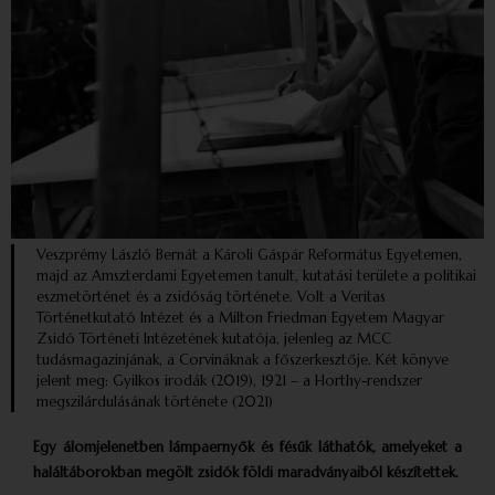
Veszprémy László Bernát a Károli Gáspár Református Egyetemen,
majd az Amszterdami Egyetemen tanult, kutatási területe a politikai
eszmetörténet és a zsidóság története. Volt a Veritas
Történetkutató Intézet és a Milton Friedman Egyetem Magyar
Zsidó Történeti Intézetének kutatója, jelenleg az MCC
tudásmagazinjának, a Corvináknak a főszerkesztője. Két könyve
jelent meg: Gyilkos irodák (2019), 1921 – a Horthy-rendszer
megszilárdulásának története (2021)
Egy álomjelenetben lámpaernyők és fésűk láthatók, amelyeket a
haláltáborokban megölt zsidók földi maradványaiból készítettek.