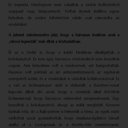
Ez legenda, ténylegesen nem csináltak a zsidók holttestéből
szappant vagy lámpaernyőt. Voltak ilyenek kiállítva egyes
helyeken, de ezekre feltehetően valaki csak rámondta az
eredetüket.
A jelenet mindenesetre jelzi, hogy a hatvanas években ezek a
„városi legendák” már éltek a köztudatban.
Él az a tévhit is, hogy a keleti blokkban elhallgatták a
holokausztot. Ez nem igaz, bizonyos résztémákról nem beszéltek
csupán. Ami kényelmes volt a rendszernek, azt hangoztatták.
Hasznos volt például az úri antiszemitizmusról, az egyházak
szerepéről szólni, és a cionistákat is vádolták kollaborációval. Ez
a vád az Eichmann-per alatt is előkerült, a Kasztner-vonat
kapcsán álltak elő azzal, hogy a cionisták alkut kötöttek
Eichmann-nal, hogy bizonyos embereket megmentsenek. Úgy
beszéltek a holokausztról, ahogy az nekik megfelelt. Kevesen
tudnak róla, de a Rajk-perben is felmerült a téma, az egyik zsidó
vádlottat azzal gyanúsították, hogy munkaszolgálatos társait
árulta el a Gestapónak és a Horthy-féle rendőrségnek.