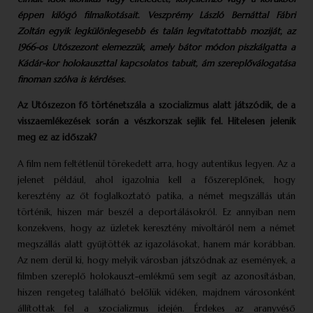
éppen kilógó filmalkotásait. Veszprémy László Bernáttal Fábri
Zoltán egyik legkülönlegesebb és talán legvitatottabb moziját, az
1966-os Utószezont elemezzük, amely bátor módon piszkálgatta a
Kádár-kor holokauszttal kapcsolatos tabuit, ám szereplőválogatása
finoman szólva is kérdéses.
Az Utószezon fő történetszála a szocializmus alatt játszódik, de a
visszaemlékezések során a vészkorszak sejlik fel. Hitelesen jelenik
meg ez az időszak?
A film nem feltétlenül törekedett arra, hogy autentikus legyen. Az a
jelenet például, ahol igazolnia kell a főszereplőnek, hogy
keresztény az őt foglalkoztató patika, a német megszállás után
történik, hiszen már beszél a deportálásokról. Ez annyiban nem
konzekvens, hogy az üzletek keresztény mivoltáról nem a német
megszállás alatt gyűjtötték az igazolásokat, hanem már korábban.
Az nem derül ki, hogy melyik városban játszódnak az események, a
filmben szereplő holokauszt-emlékmű sem segít az azonosításban,
hiszen rengeteg található belőlük vidéken, majdnem városonként
állítottak fel a szocializmus idején. Érdekes az aranyvéső