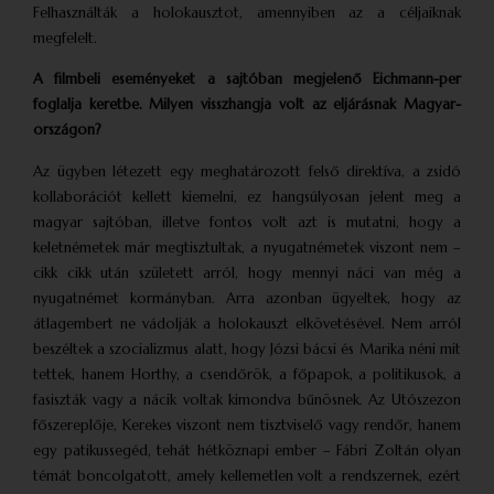
Felhasználták a holokausztot, amennyiben az a céljaiknak
megfelelt.
A filmbeli eseményeket a sajtóban megjelenő Eichmann-per
foglalja keretbe. Milyen visszhangja volt az eljárásnak Magyar­
országon?
Az ügyben létezett egy meghatározott felső direktíva, a zsidó
kollaborációt kellett kiemelni, ez hangsúlyosan jelent meg a
magyar sajtóban, illetve fontos volt azt is mutatni, hogy a
keletnémetek már megtisztultak, a nyugatnémetek viszont nem –
cikk cikk után született arról, hogy mennyi náci van még a
nyugatnémet kormányban. Arra azonban ügyeltek, hogy az
átlagembert ne vádolják a holokauszt elkövetésével. Nem arról
beszéltek a szocializmus alatt, hogy Józsi bácsi és Marika néni mit
tettek, hanem Horthy, a csendőrök, a főpapok, a politikusok, a
fasiszták vagy a nácik voltak kimondva bűnösnek. Az Utószezon
főszereplője, Kerekes viszont nem tisztviselő vagy rendőr, hanem
egy patikussegéd, tehát hétköznapi ember – Fábri Zoltán olyan
témát boncolgatott, amely kellemetlen volt a rendszernek, ezért