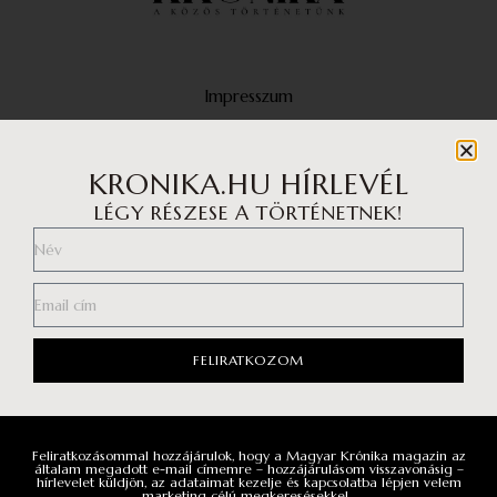
Impresszum
Médiaajánlat
Adatvédelmi központ
KRONIKA.HU HÍRLEVÉL
LÉGY RÉSZESE A TÖRTÉNETNEK!
Általános szerződési feltételek
Adatvédelem
Általános Adatkezelési Tájékoztató
FELIRATKOZOM
Facebook
Instagram
Feliratkozásommal hozzájárulok, hogy a Magyar Krónika magazin az
YouTube
általam megadott e-mail címemre – hozzájárulásom visszavonásig –
hírlevelet küldjön, az adataimat kezelje és kapcsolatba lépjen velem
marketing célú megkeresésekkel.