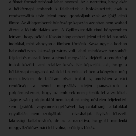
a filmet formabontónak lehet nevezni. Az a narratíva, hogy akár
a hétköznapi emberek is felelhettek a holokausztért, csak a
rendszerváltás után jelent meg, gondoljunk csak az 1945 című
filmre. Az átlagemberek bűnössége kapcsán azonban nem szabad
átesni a ló túloldalára sem. A Gyilkos irodák című könyvemben
leírtam, hogy például Kassán hány embert jelentettek fel hasonló
indokkal, mint ahogyan a filmben történik. Kassa ugye a korban
hatvanhétezres lakosságú város volt, ahol mindössze huszonhét
feljelentés maradt fenn a német megszállás idejéről a rendőrségi
iratok között, ami relatíve kevés. Ne képzeljük azt, hogy a
hétköznapi magyarok nácik lettek volna, ebben a könyvben még
nem idéztem, de találtam olyan iratot is, amelyben a váci
rendőrség a német megszállás idején panaszkodik a
polgármesternek, hogy az emberek nem jelentik fel a zsidókat.
„Sajnos váci polgároktól nem kaptunk még névtelen feljelentést
sem [zsidók vagyonrejtegetésével kapcsolatban]: adatokkal
egyáltalán nem szolgáltak” – olvashatjuk. Nyilván létezett
lakossági kollaboráció, de az a narratíva, hogy itt mindenki
meggyőződéses náci lett volna, erőteljes túlzás.