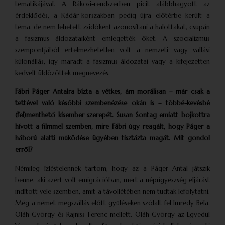
tematikájával. A Rákosi-rendszerben picit alábbhagyott az
érdeklődés, a Kádár-korszakban pedig újra előtérbe került a
téma, de nem lehetett zsidóként azonosítani a halottakat, csupán
a fasizmus áldozataiként emlegették őket. A szocializmus
szempontjából értelmezhetetlen volt a nemzeti vagy vallási
különállás, így maradt a fasizmus áldozatai vagy a kifejezetten
kedvelt üldözöttek megnevezés.
Fábri Páger Antalra bízta a vétkes, ám morálisan – már csak a
tettével való későbbi szembenézése okán is – többé-kevésbé
(fel)menthető kisember szerepét. Susan Sontag emiatt bojkottra
hívott a filmmel szemben, mire Fábri úgy reagált, hogy Páger a
háború alatti működése ügyében tisztázta magát. Mit gondol
erről?
Némileg ízléstelennek tartom, hogy az a Páger Antal játszik
benne, aki azért volt emigrációban, mert a népügyészség eljárást
indított vele szemben, amit a távollétében nem tudtak lefolytatni.
Még a német megszállás előtt gyűléseken szólalt fel Imrédy Béla,
Oláh György és Rajniss Ferenc mellett. Oláh György az Egyedül