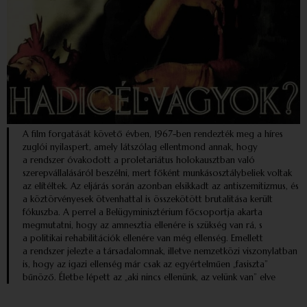
A film forgatását követő évben, 1967-ben rendezték meg a híres
zuglói nyilaspert, amely látszólag ellentmond annak, hogy
a rendszer óvakodott a proletariátus holokausztban való
szerepvállalásáról beszélni, mert főként munkásosztálybeliek voltak
az elítéltek. Az eljárás során azonban elsikkadt az antiszemitizmus, és
a köztörvényesek ötvenhattal is összekötött brutalitása került
fókuszba. A perrel a Belügyminisztérium főcsoportja akarta
megmutatni, hogy az amnesztia ellenére is szükség van rá, s
a politikai rehabilitációk ellenére van még ellenség. Emellett
a rendszer jelezte a társadalomnak, illetve nemzetközi viszonylatban
is, hogy az igazi ellenség már csak az egyértelműen „fasiszta”
bűnöző. Életbe lépett az „aki nincs ellenünk, az velünk van” elve