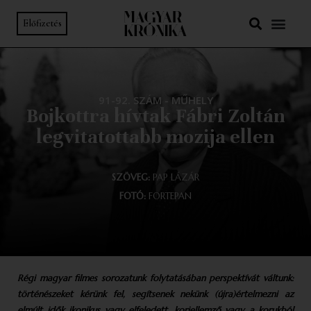
Előfizetés
91-92. SZÁM
-
MŰHELY
Bojkottra hívtak Fábri Zoltán
legvitatottabb mozija ellen
SZÖVEG:
PAP LÁZÁR
FOTÓ:
FORTEPAN
Régi magyar filmes sorozatunk folytatásában perspektívát váltunk:
történészeket kérünk fel, segítsenek nekünk (újra)értelmezni az
elmúlt idők ikonikus vagy elfeledett, korjellemző vagy a korukból