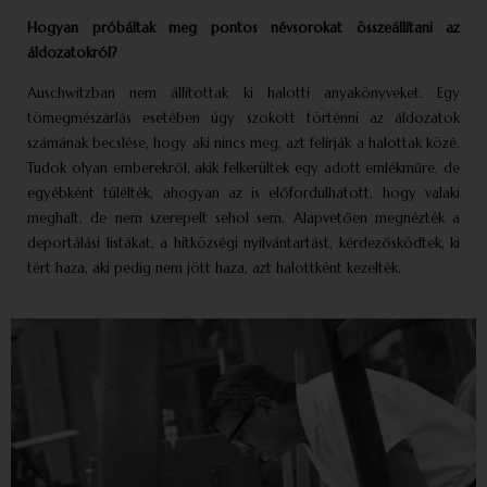
Hogyan próbáltak meg pontos névsorokat összeállítani az
áldozatokról?
Auschwitzban nem állítottak ki halotti anyakönyveket. Egy
tömegmészárlás esetében úgy szokott történni az áldozatok
számának becslése, hogy aki nincs meg, azt felírják a halottak közé.
Tudok olyan emberekről, akik felkerültek egy adott emlékműre, de
egyébként túlélték, ahogyan az is előfordulhatott, hogy valaki
meghalt, de nem szerepelt sehol sem. Alapvetően megnézték a
deportálási listákat, a hitközségi nyilvántartást, kérdezősködtek, ki
tért haza, aki pedig nem jött haza, azt halottként kezelték.