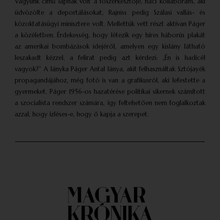
Vagyunk című lapnak volt a főszerkesztője, náci kollaboráns, aki
üdvözölte a deportálásokat, Rajniss pedig Szálasi vallás- és
közoktatásügyi minisztere volt. Mellettük vett részt aktívan Páger
a közéletben. Érdekesség, hogy létezik egy híres háborús plakát
az amerikai bombázások idejéről, amelyen egy kislány látható
leszakadt kézzel, a felirat pedig azt kérdezi: „Én is hadicél
vagyok?” A lányka Páger Antal lánya, akit felhasználtak Sztójayék
propagandájához, még fotó is van a grafikusról, aki lefestette a
gyermeket. Páger 1956-os hazatérése politikai sikernek számított
a szocialista rendszer számára, így feltehetően nem foglalkoztak
azzal, hogy ízléses-e, hogy ő kapja a szerepet.