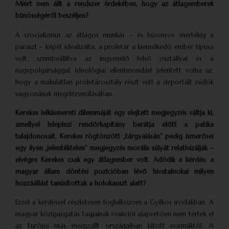
Miért nem állt a rendszer érdekében, hogy az átlagemberek
bűnösségéről beszéljen?
A szocializmus az átlagos munkás – és bizonyos mértékig a
paraszt – képét idealizálta, a proletár a kiemelkedő ember típusa
volt, szembeállítva az ingyenélő felső osztállyal és a
nagypolgársággal. Ideológiai ellentmondást jelentett volna az,
hogy a makulátlan proletár­osztály részt vett a deportált zsidók
vagyonának megdézsmálásában.
Kerekes lelkiismereti dilemmáját egy elejtett megjegyzés váltja ki,
amellyel leleplezi rendőr­kapitány barátja előtt a patika
tulajdonosait. Kerekes rögtönzött „tárgyalásán” pedig ismerősei
egy ilyen „jelentéktelen” megjegyzés morális súlyát relativizálják –
elvégre Kerekes csak egy átlagember volt. Adódik a kérdés: a
magyar állam döntési pozícióban lévő hivatalnokai milyen
hozzáállást tanúsítottak a holokauszt alatt?
Ezzel a kérdéssel részletesen foglalkozom a Gyilkos irodákban. A
magyar közigazgatás tagjainak reakciói alapvetően nem tértek el
az Európa más megszállt országaiban látott normáktól. A