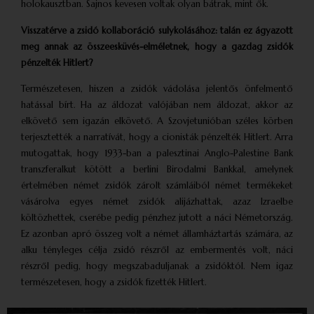
holokausztban. Sajnos kevesen voltak olyan bátrak, mint ők.
Visszatérve a zsidó kollaboráció sulykolásához: talán ez ágyazott
meg annak az összeesküvés-elméletnek, hogy a gazdag zsidók
pénzelték Hitlert?
Természetesen, hiszen a zsidók vádolása jelentős önfelmentő
hatással bírt. Ha az áldozat valójában nem áldozat, akkor az
elkövető sem igazán elkövető. A Szovjetunióban széles körben
terjesztették a narratívát, hogy a cionisták pénzelték Hitlert. Arra
mutogattak, hogy 1933-ban a palesztinai Anglo-Palestine Bank
transzfer­alkut kötött a berlini Birodalmi Bankkal, amelynek
értelmében német zsidók zárolt számláiból német termékeket
vásárolva egyes német zsidók alijázhattak, azaz Izraelbe
költözhettek, cserébe pedig pénzhez jutott a náci Németország.
Ez azonban apró összeg volt a német állam­háztartás számára, az
alku tényleges célja zsidó részről az embermentés volt, náci
részről pedig, hogy megszabaduljanak a zsidóktól. Nem igaz
természetesen, hogy a zsidók fizették Hitlert.