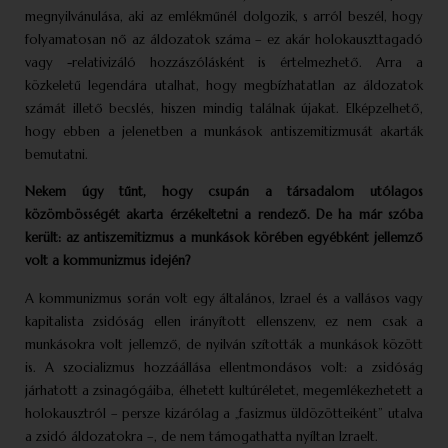
megnyilvánulása, aki az emlékműnél dolgozik, s arról beszél, hogy
folyamatosan nő az áldozatok száma – ez akár holokauszttagadó
vagy -relativizáló hozzászólásként is értelmezhető. Arra a
közkeletű legendára utalhat, hogy megbízhatatlan az áldozatok
számát illető becslés, hiszen mindig találnak újakat. Elképzelhető,
hogy ebben a jelenetben a munkások antiszemitizmusát akarták
bemutatni.
Nekem úgy tűnt, hogy csupán a társadalom utólagos
közömbösségét akarta érzékeltetni a rendező. De ha már szóba
került: az anti­szemitizmus a munkások körében egyébként jellemző
volt a kommunizmus idején?
A kommunizmus során volt egy általános, Izrael és a vallásos vagy
kapitalista zsidóság ellen irányított ellenszenv, ez nem csak a
munkásokra volt jellemző, de nyilván szították a munkások között
is. A szocializmus hozzáállása ellentmondásos volt: a zsidóság
járhatott a zsinagógáiba, élhetett kultúréletet, megemlékezhetett a
holokausztról – persze kizárólag a „fasizmus üldözötteiként” utalva
a zsidó áldozatokra –, de nem támogathatta nyíltan Izraelt.