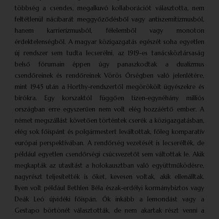
többség a csendes, megalkuvó kollaborációt választotta, nem
feltétlenül nácibarát meggyőződésből vagy antiszemitizmusból,
hanem karrierizmusból, félelemből vagy monoton
érdektelenségből. A magyar közigazgatás egészét soha egyetlen
új rendszer sem tudta lecserélni, az 1919-es tanácsköztársaság
belső fórumain éppen úgy panaszkodtak a dualizmus
csendőreinek és rendőreinek Vörös Őrségben való jelenlétére,
mint 1945 után a Horthy-rendszertől megörökölt ügyészekre és
bírókra. Egy korszaktól függően tizen-egynéhány milliós
országban erre egyszerűen nem volt elég hozzáértő ember. A
német megszállást követően történtek cserék a közigazgatásban,
elég sok főispánt és polgármestert leváltottak, főleg komparatív
európai perspektívában. A rendőrség vezetését is lecserélték, de
például egyetlen csendőrségi csúcsvezetőt sem váltottak le. Akik
megkapták az utasítást a holokausztban való együttműködésre,
nagyrészt teljesítették is őket, kevesen voltak, akik ellenálltak.
Ilyen volt például Bethlen Béla észak-erdélyi kormánybiztos vagy
Deák Leó újvidéki főispán. Ők inkább a lemondást vagy a
Gestapo börtönét választották, de nem akartak részt venni a