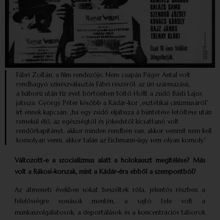
Fábri Zoltán, a film rendezője. Nem csupán Páger Antal volt
rendhagyó színészválasztás Fábri részéről: az úri származású,
a háború után tíz évet börtönben töltő Hollt a zsidó Básti Lajos
játssza. György Péter később a Kádár-kor „esztétikai cinizmusáról”
írt ennek kapcsán: „ha egy zsidó eljátssza a büntetése letöltése után
remekül élő, az egészségtől és jókedvtől kicsattanó volt
rendőrkapitányt, akkor minden rendben van, akkor semmit nem kell
komolyan venni, akkor talán az Eichmann-ügy sem olyan komoly”
Változott-e a szocializmus alatt a holokauszt megítélése? Más
volt a Rákosi-korszak, mint a Kádár-éra ebből a szempontból?
Az átmeneti években sokat beszéltek róla, jelentős részben a
felelősségre vonások mentén, a sajtó tele volt a
munkaszolgálatosok, a deportálások és a koncentrációs táborok