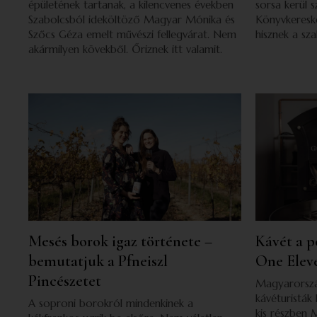
épületének tartanak, a kilencvenes években
sorsa kerül 
Szabolcsból ideköltöző Magyar Mónika és
Könyvkereske
Szőcs Géza emelt művészi fellegvárat. Nem
hisznek a sz
akármilyen kövekből. Őriznek itt valamit.
Mesés borok igaz története –
Kávét a p
bemutatjuk a Pfneiszl
One Elev
Pincészetet
Magyarorszá
kávéturisták 
A soproni borokról mindenkinek a
kis részben 