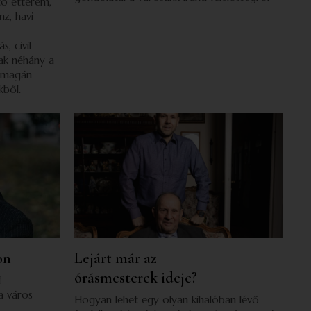
tó étterem,
nz, havi
s, civil
sak néhány a
 magán
kből.
on
Lejárt már az
órásmesterek ideje?
i
a város
Hogyan lehet egy olyan kihalóban lévő