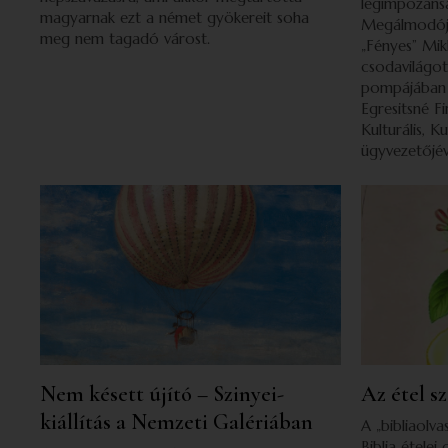
legimpozáns
magyarnak ezt a német gyökereit soha
Megálmodója
meg nem tagadó várost.
„Fényes” Mik
csodavilágot
pompájában ú
Egresitsné Fi
Kulturális, K
ügyvezetőjév
Nem késett újító – Szinyei-
Az étel sz
kiállítás a Nemzeti Galériában
A „bibliaolv
Biblia ételei