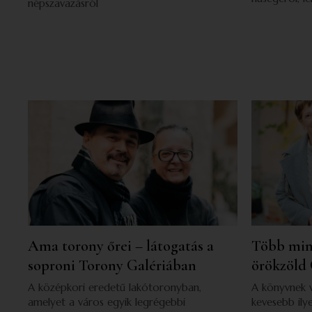
népszavazásról
Ama torony őrei – látogatás a
Több min
soproni Torony Galériában
örökzöld
A középkori eredetű lakótoronyban,
A könyvnek v
amelyet a város egyik legrégebbi
kevesebb ilye