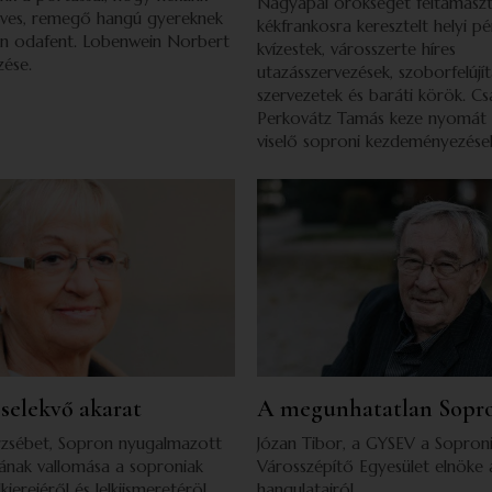
Nagyapai örökséget feltámasz
éves, remegő hangú gyereknek
kékfrankosra keresztelt helyi pé
an odafent. Lobenwein Norbert
kvízestek, városszerte híres
zése.
utazásszervezések, szoborfelújítá
szervezetek és baráti körök. C
Perkovátz Tamás keze nyomát
viselő soproni kezdeményezése
selekvő akarat
A megunhatatlan Sopr
zsébet, Sopron nyugalmazott
Józan Tibor, a GYSEV a Sopron
sának vallomása a soproniak
Városszépítő Egyesület elnöke 
lkierejéről és lelkiismeretéröl
hangulatairól