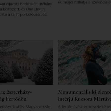
és megcsinálhatja a szerencséjé
san díjazott baristaként néhány
 költözött, és One Eleven
ozta a saját pörkölőüzemét.
 az Eszterházy-
Monumentális kijelenté
lág Fertődön
interjú Kucsora Mártáv
terházy-kastély Magyarország
A festőművész expresszív képei