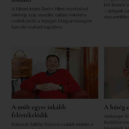
két tizenöt 
A tábori imám Durics Hilmi vezetésével
– dolgunk v
mintegy száz muszlim vallású önkéntes
visszaemléke
csatlakozott a Nyugat-Magyarországon
harcoló szabadcsapathoz.
A múlt egyre inkább
A hűség c
felértékelődik
Amberger Er
tisztifőorvo
Koloszár Miklós főorvos családi emléke a
hűségéről, le