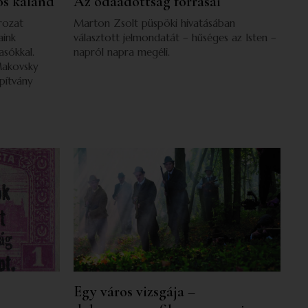
os kaland
Az odaadottság forrásai
rozat
Marton Zsolt püspöki hivatásában
aink
választott jelmondatát – hűséges az Isten –
asókkal.
napról napra megéli.
Makovsky
pítvány
Egy város vizsgája –