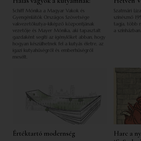
Hálás vagyok a kutyámnak!
Hetven V
Schiff Mónika a Magyar Vakok és
Szatmári Liz
Gyengénlátók Országos Szövetsége
színésznő 195
vakvezetőkutya-kiképző központjának
tagja, több 
vezetője és Mayer Mónika, aki tapasztalt
a színházban
gazdaként segíti az igénylőket abban, hogy
hogyan készülhetnek fel a kutyás életre, az
igazi kutyahűségről és emberhűségről
mesélt.
Értéktartó modernség
Harc a ny