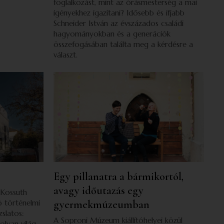
foglalkozást, mint az órásmesterség a mai
igényekhez igazítani? Idősebb és ifjabb
Schneider István az évszázados családi
hagyományokban és a generációk
összefogásában találta meg a kérdésre a
választ.
Egy pillanatra a bármikortól,
avagy időutazás egy
 Kossuth
ó történelmi
gyermekmúzeumban
zslatos:
A Soproni Múzeum kiállítóhelyei közül
olyan világ