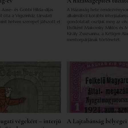
íg-év
A házasságépítés tudat
a Aase- és Gobbi Hilda-díjas
A Házasság hete rendezvényso
1 óta a Vígszínház társulati
alkalmából korábbi interjúalany
mint hetven szerepet játszott el
gondolatait osztjuk meg az olv
.
Elsőként Makovsky Miklós és 
Király Zsuzsanna, a KétIgen Ala
mentorpárjának történetét.
ugati végekért – interjú
A Lajtabánság bélyegei