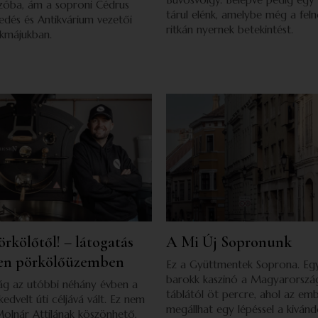
szóba, ám a soproni Cédrus
tárul elénk, amelybe még a feln
dés és Antikvárium vezetői
ritkán nyernek betekintést.
akmájukban.
örkölőtől! – látogatás
A Mi Új Sopronunk
en pörkölőüzemben
Ez a Gyüttmentek Soprona. Eg
barokk kaszinó a Magyarorszá
g az utóbbi néhány évben a
táblától öt percre, ahol az e
kedvelt úti céljává vált. Ez nem
megállhat egy lépéssel a kivándo
Molnár Attilának köszönhető,