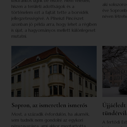
kékfrankos ugrik be elsőre. Nem véletlen,
aki sokszoro
hiszen a területi adottságok és a
éve Sopronba
történelem ezt a fajtát tette a borvidék
néven létreh
jellegzetességévé. A Pfneiszl Pincészet
azonban jó példa arra, hogy lehet a régiben
is újat, a hagyományos mellett különlegeset
mutatni.
Sopron, az ismeretlen ismerős
Újjáéledt
tündérvi
Most, a századik évfordulón, ha akarnék,
sem tudnék nem gondolni az egykori
A fertődi Es
népszavazásra, ami akkor megtartotta