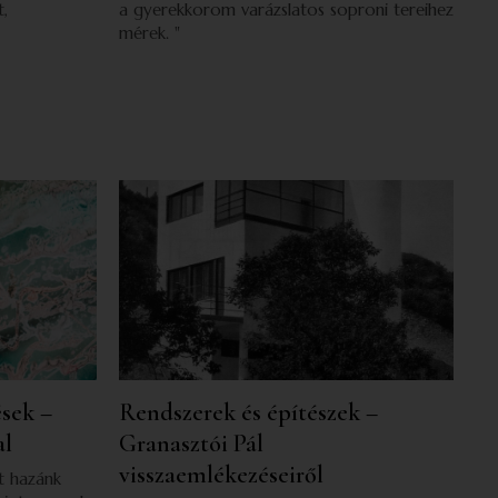
t,
a gyerekkorom varázslatos soproni tereihez
mérek. "
sek –
Rendszerek és építészek –
al
Granasztói Pál
visszaemlékezéseiről
t hazánk