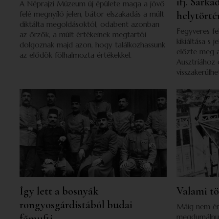
ifj. Sark
A Néprajzi Múzeum új épülete maga a jövő
felé megnyíló jelen, bátor elszakadás a múlt
helytörté
diktálta megoldásoktól, odabent azonban
Fegyveres fe
az őrzők, a múlt értékeinek megtartói
kikiáltása s
dolgoznak majd azon, hogy találkozhassunk
előzte meg a
az elődök fölhalmozta értékekkel.
Ausztriához 
visszakerülh
Így lett a bosnyák
Valami tö
rongyosgárdistából budai
Máig nem ér
főmufti
megdumálnun