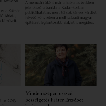
i: tavasszal
A memoáríróként már a hatvanas években
jelentkező urbanista a Kádár-korban
és a Kálmán
publikálhatatlan, mert túl sok kényes kérdést
ló tárlata,
felvető könyvében a múlt századi magyar
 ki műveit.
építészet legfontosabb alakjait is megidézi.
Minden szépen összeér –
beszélgetés Fráter Erzsébet
Tibor 2013
vát