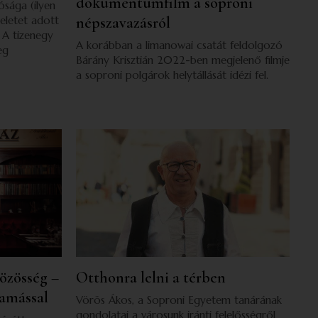
dokumentumfilm a soproni
sága (ilyen
deletet adott
népszavazásról
. A tizenegy
A korábban a limanowai csatát feldolgozó
eg
Bárány Krisztián 2022-ben megjelenő filmje
a soproni polgárok helytállását idézi fel.
özösség –
Otthonra lelni a térben
Tamással
Vörös Ákos, a Soproni Egyetem tanárának
gondolatai a városunk iránti felelősségről