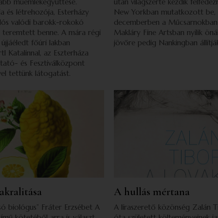
abb műemlékegyüttese.
után világszerte kezdik felfedezn
 és létrehozója, Esterházy
New Yorkban mutatkozott be,
lós valódi barokk-rokokó
decemberben a Műcsarnokban 
 teremtett benne. A mára régi
Makláry Fine Artsban nyílik önál
jjáéledt főúri lakban
jövőre pedig Nankingban állítják
rtl Katalinnal, az Eszterháza
utató- és Fesztiválközpont
el tettünk látogatást.
akralitása
A hullás mértana
asó biológus” Fráter Erzsébet A
A líraszerető közönség Zalán 
 című kötetéből arra is választ
óta született költeményeinek ja