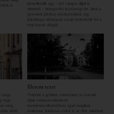
kiemelkedik egy – két rangos díjjal is
őttek is
elismert – hiánypótló közösségi tér, ahol a
gyerekek játékos módszerekkel, egy
különleges időutazás során fedezhetik fel a
régi korok világát.
Életem terei
y nagy
"Felnőni a gótikus, reneszánsz és barokk
g vége
falak rendszerváltáskori
mber még
mesekönyvdíszletében: igazi mágikus
rlás előtt,
realizmus. Bárhová sodor is az élet, mindent