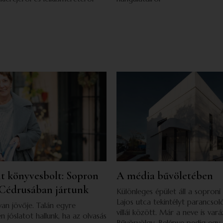
t könyvesbolt: Sopron
A média bűvöletében
 Cédrusában jártunk
Különleges épület áll a soproni
Lajos utca tekintélyt parancsol
an jövője. Talán egyre
villái között. Már a neve is vará
n jóslatot hallunk, ha az olvasás
Bűvösvölgy. Belépve pedig egy 