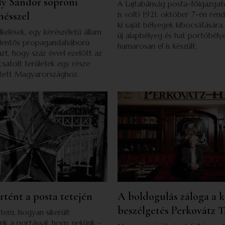
ady Sándor soproni
A Lajtabánság posta-főigazgató
nésszel
is volt) 1921. október 7-én ren
ki saját bélyegek kibocsátására
lkelések, egy kérészéletű állam
új alapbélyeg és hat portóbély
 jelentős propagandaháború
hamarosan el is készült.
zt, hogy száz évvel ezelőtt az
csatolt területek egy része
etett Magyarországhoz.
rtént a posta tetején
A boldogulás záloga a k
beszélgetés Perkovátz 
tem, hogyan sikerült
k a portással, hogy nekünk –