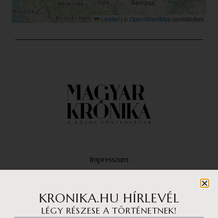
Leaflet
|
©
OpenStreetMap
contributors
Impresszum
Médiaajánlat
Adatvédelmi központ
KRONIKA.HU HÍRLEVÉL
LÉGY RÉSZESE A TÖRTÉNETNEK!