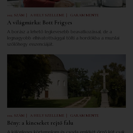
|
|
102. SZÁM
A HELY SZELLEME
GARAM MENTE
A világmárka: Bott Frigyes
A borász a lehető legkevesebb beavatkozással, de a
legnagyobb elhivatottsággal tölti a hordókba a muzslai
szőlőhegy esszenciáját.
|
|
102. SZÁM
A HELY SZELLEME
GARAM MENTE
Bény: a kincseket rejtő falu
A különleges körtemplom és csoda emlékét őrző kút csak