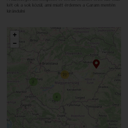
két ok a sok közül, ami miatt érdemes a Garam mentén
kirándulni
+
−
21
2
4