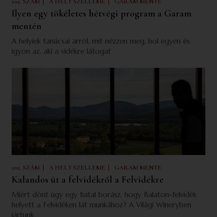
|
|
102. SZÁM
A HELY SZELLEME
GARAM MENTE
Ilyen egy tökéletes hétvégi program a Garam
mentén
A helyiek tanácsai arról, mit nézzen meg, hol egyen és
igyon az, aki a vidékre látogat
|
|
102. SZÁM
A HELY SZELLEME
GARAM MENTE
Kalandos út a felvidékről a Felvidékre
Miért dönt úgy egy fiatal borász, hogy Balaton-felvidék
helyett a Felvidéken lát munkához? A Világi Wineryben
jártunk.