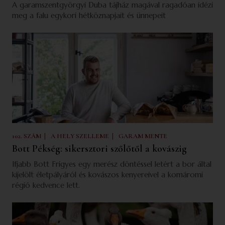
A garamszentgyörgyi Duba tájház magával ragadóan idézi
meg a falu egykori hétköznapjait és ünnepeit
|
|
102. SZÁM
A HELY SZELLEME
GARAM MENTE
Bott Pékség: sikersztori szőlőtől a kovászig
Ifjabb Bott Frigyes egy merész döntéssel letért a bor által
kijelölt életpályáról és kovászos kenyereivel a komáromi
régió kedvence lett.