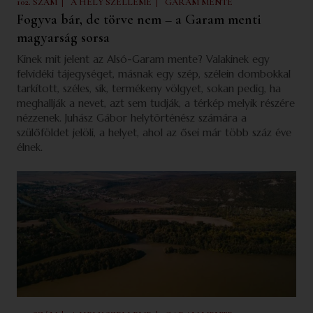
|
|
102. SZÁM
A HELY SZELLEME
GARAM MENTE
Fogyva bár, de törve nem – a Garam menti
magyarság sorsa
Kinek mit jelent az Alsó-Garam mente? Valakinek egy
felvidéki tájegységet, másnak egy szép, szélein dombokkal
tarkított, széles, sík, termékeny völgyet, sokan pedig, ha
meghallják a nevet, azt sem tudják, a térkép melyik részére
nézzenek. Juhász Gábor helytörténész számára a
szülőföldet jelöli, a helyet, ahol az ősei már több száz éve
élnek.