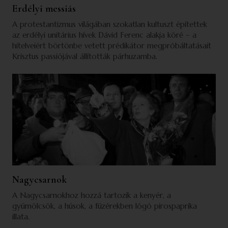
Erdélyi messiás
A protestantizmus világában szokatlan kultuszt építettek
az erdélyi unitárius hívek Dávid Ferenc alakja köré – a
hitelveiért börtönbe vetett prédikátor megpróbáltatásait
Krisztus passiójával állították párhuzamba.
Nagycsarnok
A Nagycsarnokhoz hozzá tartozik a kenyér, a
gyümölcsök, a húsok, a füzérekben lógó pirospaprika
illata.