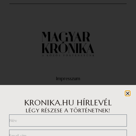
Impresszum
Médiaajánlat
Adatvédelmi központ
KRONIKA.HU HÍRLEVÉL
LÉGY RÉSZESE A TÖRTÉNETNEK!
Általános szerződési feltételek
Adatvédelem