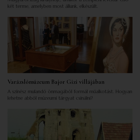
két terme, amelyben most állunk, elkészült.
Varázslómúzeum Bajor Gizi villájában
A színész mulandó önmagából formál műalkotást. Hogyan
lehetne abból múzeumi tárgyat csinálni?