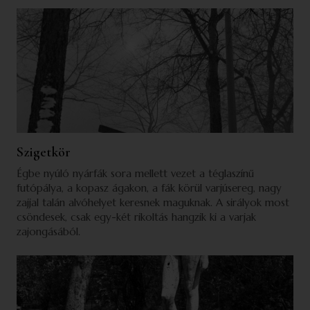
Szigetkör
Égbe nyúló nyárfák sora mellett vezet a téglaszínű
futópálya, a kopasz ágakon, a fák körül varjúsereg, nagy
zajjal talán alvóhelyet keresnek maguknak. A sirályok most
csöndesek, csak egy-két rikoltás hangzik ki a varjak
zajongásából.