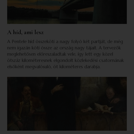
A híd, ami lesz
A Pentele híd összeköti a nagy folyó két partját, de még
nem igazán köti össze az ország nagy tájait. A tervezők
meglehetősen előreszaladtak vele, így lett egy közel
ötszáz kilométeresnek elgondolt közlekedési csatornának
elsőként megvalósuló, öt kilométeres darabja.