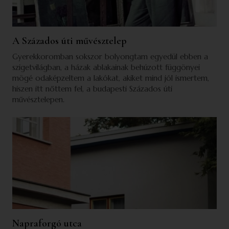
A Százados úti művésztelep
Gyerekkoromban sokszor bolyongtam egyedül ebben a
szigetvilágban, a házak ablakainak behúzott függönyei
mögé odaképzeltem a lakókat, akiket mind jól ismertem,
hiszen itt nőttem fel, a budapesti Százados úti
művésztelepen.
Napraforgó utca