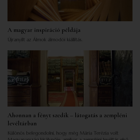
A magyar inspiráció példája
Újranyílt az Álmok álmodói kiállítás.
Ahonnan a fényt szedik – látogatás a zempléni
levéltárban
Különös belegondolni, hogy még Mária Terézia volt
Magyarország királynője, amikor a zempléni levéltár első