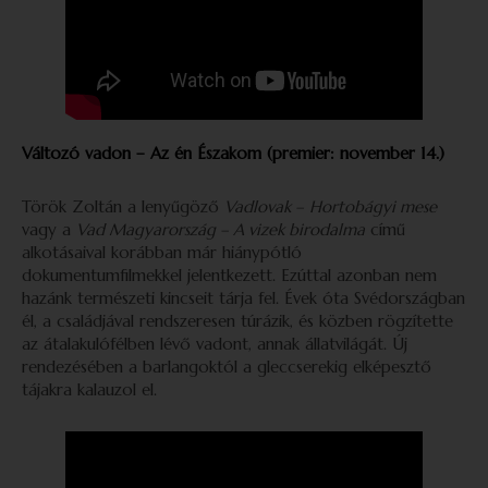
Változó vadon –
Az én Északom (premier: november 14.)
Török Zoltán a lenyűgöző
Vadlovak –
Hortobágyi mese
vagy a
Vad Magyarország – A vizek birodalma
című
alkotásaival korábban már hiánypótló
dokumentumfilmekkel jelentkezett. Ezúttal azonban nem
hazánk természeti kincseit tárja fel. Évek óta Svédországban
él, a családjával rendszeresen túrázik, és közben rögzítette
az átalakulófélben lévő vadont, annak állatvilágát. Új
rendezésében a barlangoktól a gleccserekig elképesztő
tájakra kalauzol el.