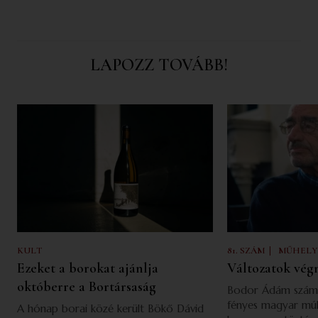
LAPOZZ TOVÁBB!
|
KULT
81. SZÁM
MŰHELY
Ezeket a borokat ajánlja
Változatok vég
októberre a Bortársaság
Bodor Ádám számá
fényes magyar múlt 
A hónap borai közé került Bökő Dávid