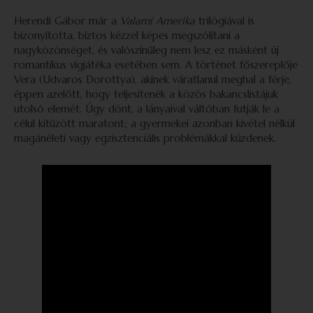
Herendi Gábor már a
Valami
Amerika
trilógiával is
bizonyította, biztos kézzel képes megszólítani a
nagyközönséget, és valószínűleg nem lesz ez másként új
romantikus vígjátéka esetében sem. A történet főszereplője
Vera (Udvaros Dorottya), akinek váratlanul meghal a férje,
éppen azelőtt, hogy teljesítenék a közös bakancslistájuk
utolsó elemét. Úgy dönt, a lányaival váltóban futják le a
célul kitűzött maratont; a gyermekei azonban kivétel nélkül
magánéleti vagy egzisztenciális problémákkal küzdenek.