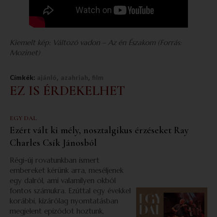
Kiemelt kép: Változó vadon – Az én Északom
(Forrás:
Mozinet)
,
,
Címkék:
ajánló
azahriah
film
EZ IS ÉRDEKELHET
EGY DAL
Ezért vált ki mély, nosztalgikus érzéseket Ray
Charles Csík Jánosból
Régi-új rovatunkban ismert
embereket kérünk arra, meséljenek
egy dalról, ami valamilyen okból
fontos számukra. Ezúttal egy évekkel
korábbi, kizárólag nyomtatásban
megjelent epizódot hoztunk,