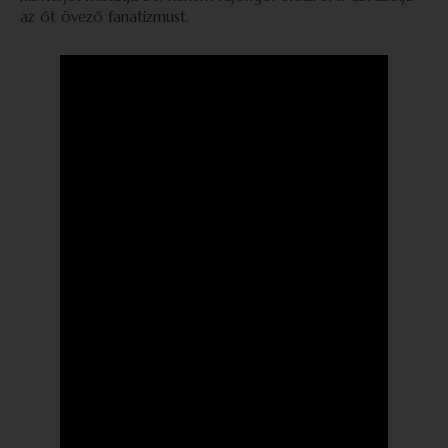
az őt övező fanatizmust.