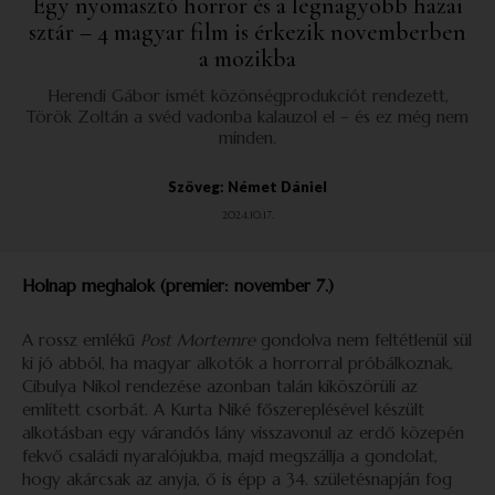
Egy nyomasztó horror és a legnagyobb hazai
sztár – 4 magyar film is érkezik novemberben
a mozikba
Herendi Gábor ismét közönségprodukciót rendezett,
Török Zoltán a svéd vadonba kalauzol el – és ez még nem
minden.
Szöveg: Német Dániel
2024.10.17.
Holnap meghalok (premier: november 7.)
A rossz emlékű
Post
Mortemre
gondolva nem feltétlenül sül
ki jó abból, ha magyar alkotók a horrorral próbálkoznak,
Cibulya Nikol rendezése azonban talán kiköszörüli az
említett csorbát. A Kurta Niké főszereplésével készült
alkotásban egy várandós lány visszavonul az erdő közepén
fekvő családi nyaralójukba, majd megszállja a gondolat,
hogy akárcsak az anyja, ő is épp a 34. születésnapján fog