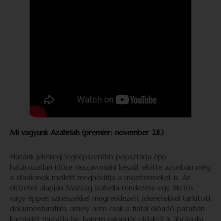
Mi vagyunk Azahriah (premier: november 28.)
Hazánk jelenlegi legnépszerűbb popsztárja épp
határozatlan időre visszavonulni készül, előtte azonban még
a stadionok mellett meghódítja a mozitermeket is. Az
előzetes alapján Mazzag Izabella rendezése egy fikciós
vagy éppen színészekkel megrendezett jelenetekkel tarkított
dokumentumfilm, amely nem csak a fiatal előadó páratlan
karrierjét mutatja be, hanem rajongói oldalról is ábrázolja