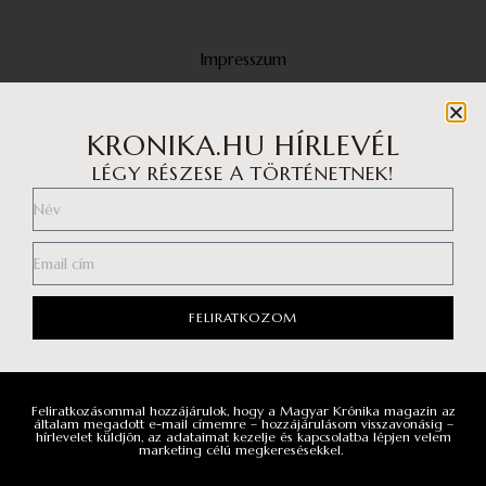
Impresszum
Médiaajánlat
Adatvédelmi központ
KRONIKA.HU HÍRLEVÉL
LÉGY RÉSZESE A TÖRTÉNETNEK!
Általános szerződési feltételek
Adatvédelem
Általános Adatkezelési Tájékoztató
FELIRATKOZOM
Facebook
Instagram
Feliratkozásommal hozzájárulok, hogy a Magyar Krónika magazin az
YouTube
általam megadott e-mail címemre – hozzájárulásom visszavonásig –
hírlevelet küldjön, az adataimat kezelje és kapcsolatba lépjen velem
marketing célú megkeresésekkel.