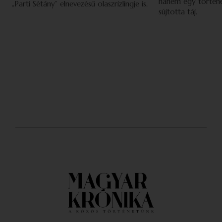
hanem egy történe
„Parti Sétány” elnevezésű olaszrizlingje is.
sújtotta táj.