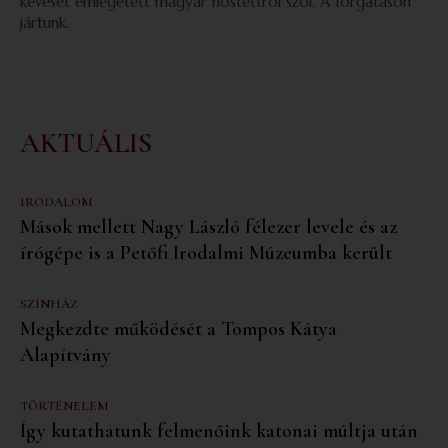
keveset emlegetett magyar hőstettről szól. A forgatáson
jártunk.
AKTUÁLIS
IRODALOM
Mások mellett Nagy László félezer levele és az
írógépe is a Petőfi Irodalmi Múzeumba került
SZÍNHÁZ
Megkezdte működését a Tompos Kátya
Alapítvány
TÖRTÉNELEM
Így kutathatunk felmenőink katonai múltja után