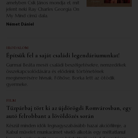
amelyben Csík János mondja el, mit
jelent neki Ray Charles Georgia On
My Mind című dala.
Német Dániel
IRODALOM
Építsük fel a saját családi legendáriumunkat!
Gurmai Beáta meséi családi beszélgetésekre, nemzedékek
összekapcsolódására és elődeink történetének
megismerésére hívnak. Főhőse, Borka lett az ötödik
gyermeke.
FILM
Tűzpárbaj tört ki az újdörögdi Romvárosban, egy
autó felrobbant a lövöldözés során
Készül minden idők legnagyszabásúbb hazai akciófilmje, a
Kabul művelet munkacímet viselő alkotás egy méltatlanul