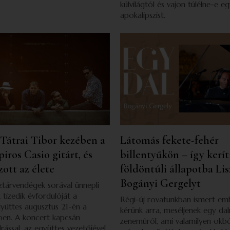
külvilágtól és vajon túlélne-e e
apokalipszist.
Tátrai Tibor kezében a
Látomás fekete-fehér
iros Casio gitárt, és
billentyűkön – így kerít
ott az élete
földöntúli állapotba Li
Bogányi Gergelyt
ztárvendégek sorával ünnepli
 tizedik évfordulóját a
Régi-új rovatunkban ismert em
yüttes augusztus 21-én a
kérünk arra, meséljenek egy dalr
ben. A koncert kapcsán
zeneműről, ami valamilyen okbó
ással, az együttes vezetőjével