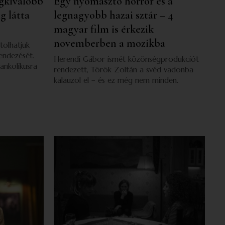
egkiválóbb
Egy nyomasztó horror és a
g látta
legnagyobb hazai sztár – 4
magyar film is érkezik
novemberben a mozikba
olhatjuk
endezését.
Herendi Gábor ismét közönségprodukciót
ankolikusra
rendezett, Török Zoltán a svéd vadonba
kalauzol el – és ez még nem minden.