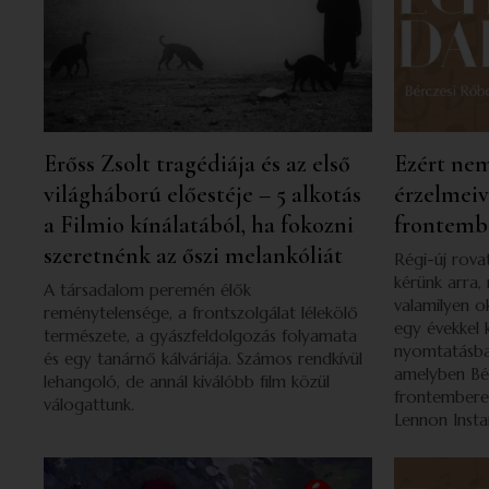
Erőss Zsolt tragédiája és az első
Ezért nem
világháború előestéje – 5 alkotás
érzelmei
a Filmio kínálatából, ha fokozni
frontemb
szeretnénk az őszi melankóliát
Régi-új rov
kérünk arra,
A társadalom peremén élők
valamilyen o
reménytelensége, a frontszolgálat lélekölő
egy évekkel 
természete, a gyászfeldolgozás folyamata
nyomtatásba
és egy tanárnő kálváriája. Számos rendkívül
amelyben Bé
lehangoló, de annál kiválóbb film közül
frontembere 
válogattunk.
Lennon Insta