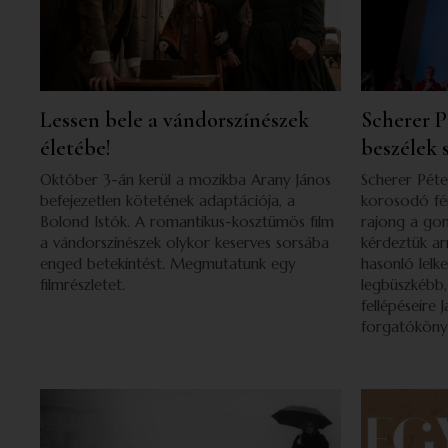
Lessen bele a vándorszínészek
Scherer 
életébe!
beszélek 
Október 3-án kerül a mozikba Arany János
Scherer Pét
befejezetlen kötetének adaptációja, a
korosodó férf
Bolond Istók. A romantikus-kosztümös film
rajong a go
a vándorszínészek olykor keserves sorsába
kérdeztük arr
enged betekintést. Megmutatunk egy
hasonló lelk
filmrészletet.
legbüszkébb,
fellépéseire
forgatóköny