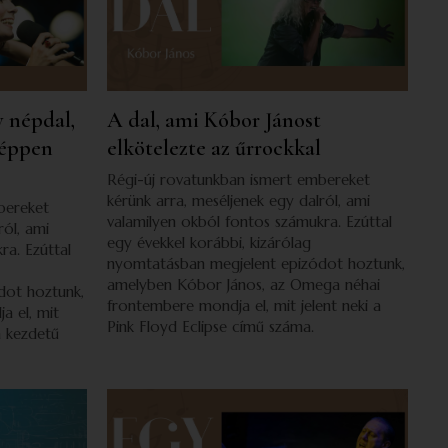
y népdal,
A dal, ami Kóbor Jánost
 éppen
elkötelezte az űrrockkal
Régi-új rovatunkban ismert embereket
kérünk arra, meséljenek egy dalról, ami
bereket
valamilyen okból fontos számukra. Ezúttal
ról, ami
egy évekkel korábbi, kizárólag
ra. Ezúttal
nyomtatásban megjelent epizódot hoztunk,
amelyben Kóbor János, az Omega néhai
dot hoztunk,
frontembere mondja el, mit jelent neki a
 el, mit
Pink Floyd Eclipse című száma.
a kezdetű