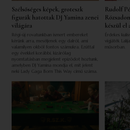
Szélsőséges képek, groteszk
Rudolf Pé
figurák hatottak DJ Yamina zenei
Rózsadom
világára
készül el 
Régi-új rovatunkban ismert embereket
Érdekes kulis
kérünk arra, meséljenek egy dalról, ami
vígjáték Lali
valamilyen okból fontos számukra. Ezúttal
műsorban.
egy évekkel korábbi, kizárólag
nyomtatásban megjelent epizódot hoztunk,
amelyben DJ Yamina mondja el, mit jelent
neki Lady Gaga Born This Way című száma.