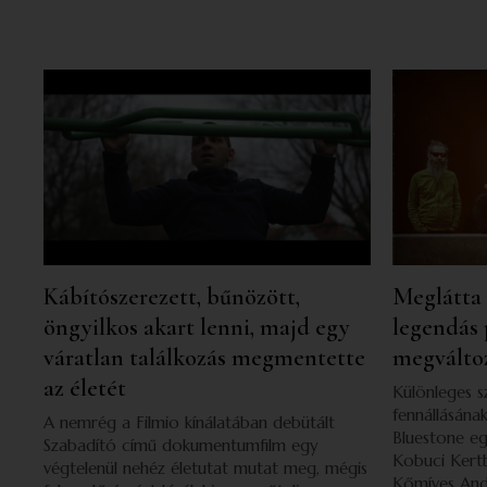
Kábítószerezett, bűnözött,
Meglátta 
öngyilkos akart lenni, majd egy
legendás p
váratlan találkozás megmentette
megváltoz
az életét
Különleges s
fennállásának
A nemrég a Filmio kínálatában debütált
Bluestone eg
Szabadító című dokumentumfilm egy
Kobuci Kert
végtelenül nehéz életutat mutat meg, mégis
Kőmíves Andr