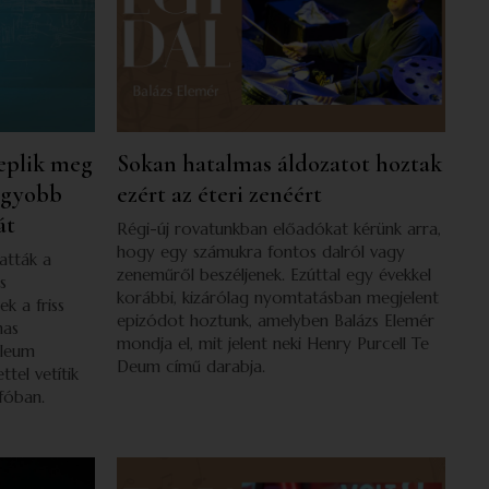
eplik meg
Sokan hatalmas áldozatot hoztak
agyobb
ezért az éteri zenéért
át
Régi-új rovatunkban előadókat kérünk arra,
hogy egy számukra fontos dalról vagy
atták a
zeneműről beszéljenek. Ezúttal egy évekkel
s
korábbi, kizárólag nyomtatásban megjelent
k a friss
epizódot hoztunk, amelyben Balázs Elemér
mas
mondja el, mit jelent neki Henry Purcell Te
ileum
Deum című darabja.
ttel vetítik
fóban.