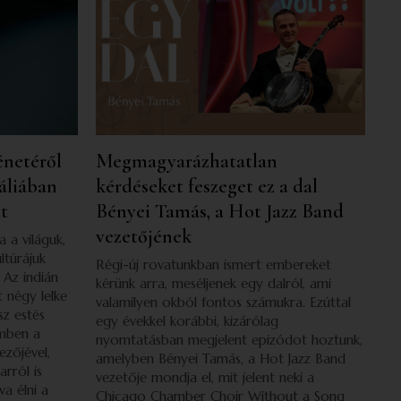
énetéről
Megmagyarázhatatlan
gáliában
kérdéseket feszeget ez a dal
tt
Bényei Tamás, a Hot Jazz Band
vezetőjének
 a világuk,
ltúrájuk
Régi-új rovatunkban ismert embereket
 Az indián
kérünk arra, meséljenek egy dalról, ami
 négy lelke
valamilyen okból fontos számukra. Ezúttal
sz estés
egy évekkel korábbi, kizárólag
émben a
nyomtatásban megjelent epizódot hoztunk,
zőjével,
amelyben Bényei Tamás, a Hot Jazz Band
rról is
vezetője mondja el, mit jelent neki a
va élni a
Chicago Chamber Choir Without a Song