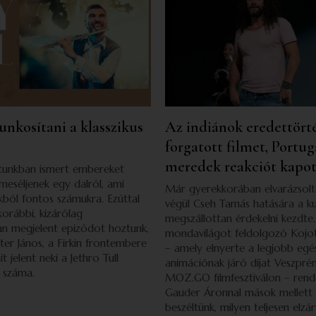
punkosítani a klasszikus
Az indiánok eredettört
forgatott filmet, Portu
meredek reakciót kapo
atunkban ismert embereket
 meséljenek egy dalról, ami
Már gyerekkorában elvarázsolta
kból fontos számukra. Ezúttal
végül Cseh Tamás hatására a ku
korábbi, kizárólag
megszállottan érdekelni kezdte.
n megjelent epizódot hoztunk,
mondavilágot feldolgozó Kojot
er János, a Firkin frontembere
– amely elnyerte a legjobb egé
t jelent neki a Jethro Tull
animációnak járó díjat Veszpr
 száma.
MOZ.GO filmfesztiválon – rende
Gauder Áronnal mások mellett a
beszéltünk, milyen teljesen elzár