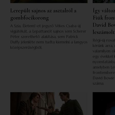
Lerepült sajnos az asztalról a
Így válto
gombfocikorong
Fiúk fron
David Bo
A Szia, Életem!-et jegyző Vékes Csaba új
vígjátékát, a Lepattanót sajnos sem Scherer
leszámolt
Péter szerethető alakítása, sem Patrick
Régi-új rov
Duffy jelenléte nem tudta kiemelni a langyos
kérünk arra,
középszerűségből.
valamilyen o
egy évekkel 
nyomtatásba
amelyben Les
frontembere 
David Bowie 
száma.