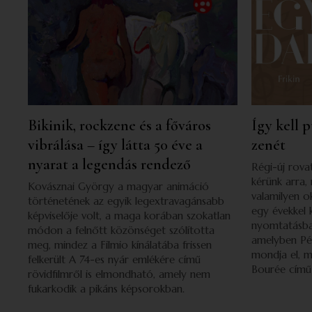
Bikinik, rockzene és a főváros
Így kell 
vibrálása – így látta 50 éve a
zenét
nyarat a legendás rendező
Régi-új rov
kérünk arra,
Kovásznai György a magyar animáció
valamilyen o
történetének az egyik legextravagánsabb
egy évekkel 
képviselője volt, a maga korában szokatlan
nyomtatásba
módon a felnőtt közönséget szólította
amelyben Pét
meg, mindez a Filmio kínálatába frissen
mondja el, mi
felkerült A 74-es nyár emlékére című
Bourée című
rövidfilmről is elmondható, amely nem
fukarkodik a pikáns képsorokban.