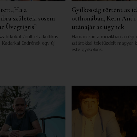
ter: „Ha a
Gyilkosság történt az i
bra születek, sosem
otthonában, Kern Andr
az Üvegtigris”
utánajár az ügynek
szatitkokat árult el a kultikus
Hamarosan a mozikban a régi 
ja Kadarkai Endrének egy új
sztárokkal teletűzdelt magyar k
este gyilkolunk.