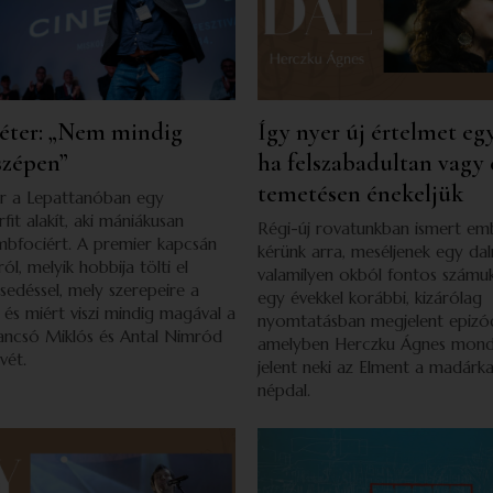
Péter: „Nem mindig
Így nyer új értelmet eg
szépen”
ha felszabadultan vagy
temetésen énekeljük
er a Lepattanóban egy
it alakít, aki mániákusan
Régi-új rovatunkban ismert em
mbfociért. A premier kapcsán
kérünk arra, meséljenek egy dal
ól, melyik hobbija tölti el
valamilyen okból fontos számuk
esedéssel, mely szerepeire a
egy évekkel korábbi, kizárólag
 és miért viszi mindig magával a
nyomtatásban megjelent epizó
 Jancsó Miklós és Antal Nimród
amelyben Herczku Ágnes mondja
vét.
jelent neki az Elment a madárk
népdal.