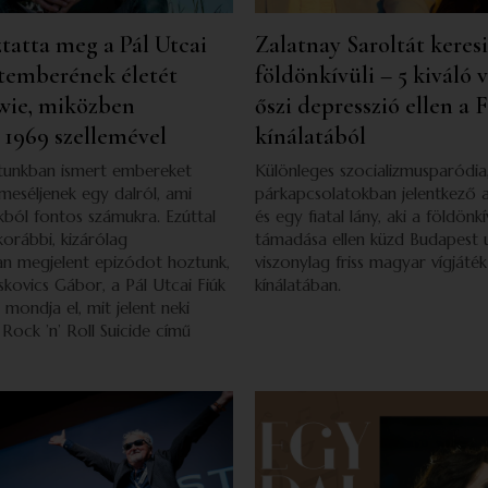
ztatta meg a Pál Utcai
Zalatnay Saroltát keres
temberének életét
földönkívüli – 5 kiváló 
wie, miközben
őszi depresszió ellen a 
 1969 szellemével
kínálatából
atunkban ismert embereket
Különleges szocializmusparódia
 meséljenek egy dalról, ami
párkapcsolatokban jelentkező 
kból fontos számukra. Ezúttal
és egy fiatal lány, aki a földönkí
korábbi, kizárólag
támadása ellen küzd Budapest u
n megjelent epizódot hoztunk,
viszonylag friss magyar vígjáték
kovics Gábor, a Pál Utcai Fiúk
kínálatában.
mondja el, mit jelent neki
Rock ’n’ Roll Suicide című