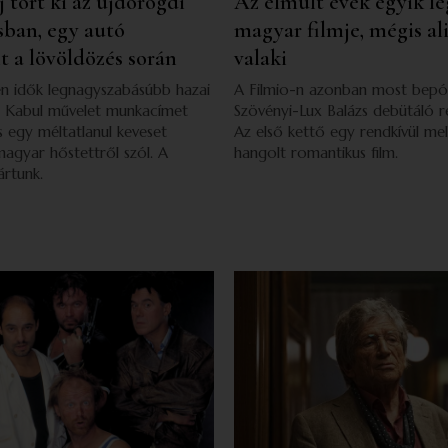
 tört ki az újdörögdi
Az elmúlt évek egyik l
ban, egy autó
magyar filmje, mégis ali
t a lövöldözés során
valaki
n idők legnagyszabásúbb hazai
A Filmio-n azonban most bepót
 a Kabul művelet munkacímet
Szövényi-Lux Balázs debütáló r
s egy méltatlanul keveset
Az első kettő egy rendkívül mel
agyar hőstettről szól. A
hangolt romantikus film.
ártunk.