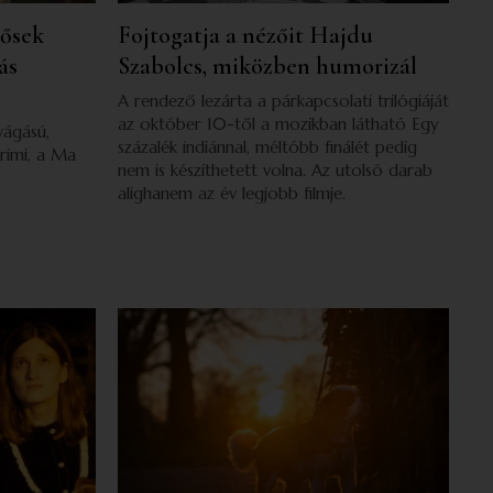
dősek
Fojtogatja a nézőit Hajdu
ás
Szabolcs, miközben humorizál
A rendező lezárta a párkapcsolati trilógiáját
az október 10-től a mozikban látható Egy
vágású,
százalék indiánnal, méltóbb finálét pedig
rimi, a Ma
nem is készíthetett volna. Az utolsó darab
alighanem az év legjobb filmje.