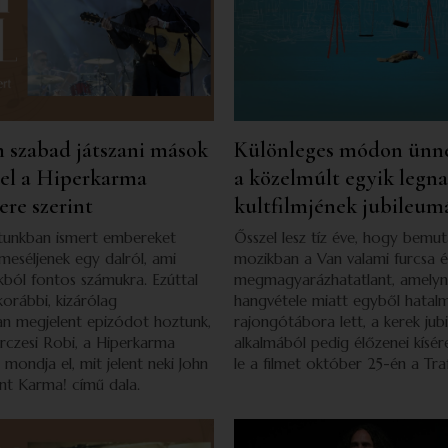
 szabad játszani mások
Különleges módon ünn
vel a Hiperkarma
a közelmúlt egyik legn
ere szerint
kultfilmjének jubileum
atunkban ismert embereket
Ősszel lesz tíz éve, hogy bemut
 meséljenek egy dalról, ami
mozikban a Van valami furcsa é
kból fontos számukra. Ezúttal
megmagyarázhatatlant, amelyne
korábbi, kizárólag
hangvétele miatt egyből hatal
n megjelent epizódot hoztunk,
rajongótábora lett, a kerek jub
rczesi Robi, a Hiperkarma
alkalmából pedig élőzenei kísére
mondja el, mit jelent neki John
le a filmet október 25-én a Tra
nt Karma! című dala.