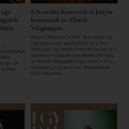
i egy
Felvonulás, koncertek és kutyás
vígjáték
bemutatók az Állatok
Filmio
Világnapján
Nagyot álmodott a NOÉ Állatotthon egy
régi hagyomány újraélesztésével, a Rex
, a
Állatsziget egy kisebb fesztiválra készül, de a
abszurditások
Budakeszi Vadaspark sem feledkezett meg
vüliek
az Állatok Világnapjáról, így október 5-én
tcáin. Öt
számtalan program közül válogathatunk
 a Filmio
több helyszínen.