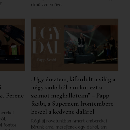
gy
című zeneműve.
,,Úgy éreztem, kifordult a világ a
i
négy sarkából, amikor ezt a
szt Ferenc
számot meghallottam” – Papp
Szabi, a Supernem frontembere
beszél a kedvenc daláról
bereket
ól,
Régi-új rovatunkban ismert embereket
l fontos
kérünk arra, meséljenek egy dalról, ami