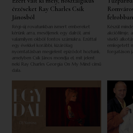
Ezért vált ki mély, nosztalgikus
Tűzpárbaj
érzéseket Ray Charles Csík
Romváros
Jánosból
felrobban
Régi-új rovatunkban ismert embereket
Készül minde
kérünk arra, meséljenek egy dalról, ami
akciófilmje,
valamilyen okból fontos számukra. Ezúttal
viselő alkotá
egy évekkel korábbi, kizárólag
emlegetett m
nyomtatásban megjelent epizódot hoztunk,
forgatáson j
amelyben Csík János mondja el, mit jelent
neki Ray Charles Georgia On My Mind című
dala.