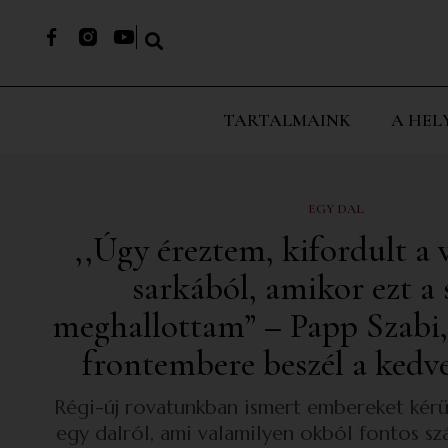
TARTALMAINK
A HEL
EGY DAL
,,Úgy éreztem, kifordult a 
sarkából, amikor ezt a
meghallottam” – Papp Szabi
frontembere beszél a kedv
Régi-új rovatunkban ismert embereket kérü
egy dalról, ami valamilyen okból fontos sz