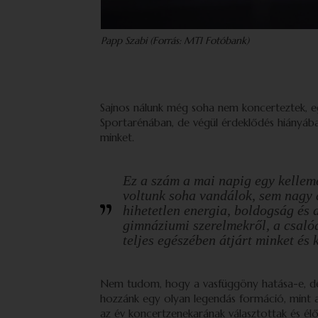
Papp Szabi (Forrás: MTI Fotóbank)
Sajnos nálunk még soha nem koncerteztek, eg
Sportarénában, de végül érdeklődés hiányában
minket.
Ez a szám a mai napig egy kelleme
voltunk soha vandálok, sem nagy 
hihetetlen energia, boldogság és a
gimnáziumi szerelmekről, a csaló
teljes egészében átjárt minket és 
Nem tudom, hogy a vasfüggöny hatása-e, de
hozzánk egy olyan legendás formáció, mint a
az év koncertzenekarának választottak és élő