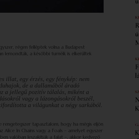
u
K
R
ú
M
yszer, régen felléptek volna a Budapest
 lemondták, a későbbi turnéik is elkerültek
K
F
l
s illat, egy érzés, egy fénykép: nem
duhajok, de a dallamából áradó
z a jellegű pozitív tálalás, miként a
S
dásokról vagy a lázongásokról beszél,
N
kifordította a világunkat a négy sarkából.
K
 rengetegszer tapasztalom, hogy ha mégis eljön
G
z Alice In Chains vagy a Foals – amelyet egyszer
K
ben valóban leszakítják a falat –, akkor kedvező