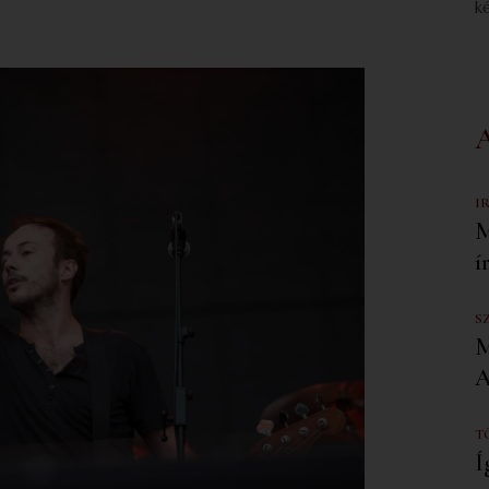
k
I
M
í
S
M
A
T
Í