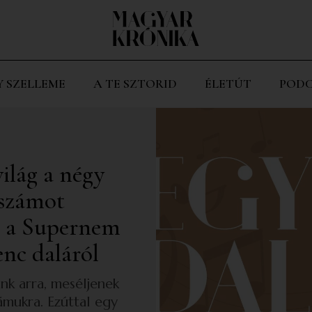
Y SZELLEME
A TE SZTORID
ÉLETÚT
PODC
világ a négy
 számot
, a Supernem
enc daláról
nk arra, meséljenek
ámukra. Ezúttal egy