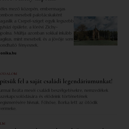
zéles mező közepén, embermagas
ombon mesebeli palotácskaként
agaslik a Csepel-sziget egyik legszebb
gyházi épülete, a lórévi Zichy-
ápolna. Múltja azonban sokkal inkább
ragikus, mint mesebeli, és a jövője sem
ondható fényesnek.
ronika.hu
RODALOM
pítsük fel a saját családi legendáriumunkat!
urmai Beáta meséi családi beszélgetésekre, nemzedékek
sszekapcsolódására és elődeink történetének
egismerésére hívnak. Főhőse, Borka lett az ötödik
yermeke.
ILM