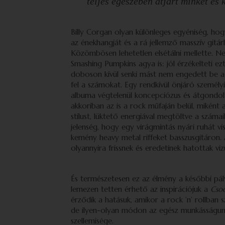
teljes egészében átjárt minket és 
Billy Corgan olyan különleges egyéniség, ho
az énekhangját és a rá jellemző masszív git
Közömbösen lehetetlen elsétálni mellette. 
Smashing Pumpkins agya is: jól érzékelteti ez
doboson kívül senki mást nem engedett be a
fel a számokat. Egy rendkívül önjáró személy
albuma végtelenül koncepciózus és átgondolt
akkoriban az is a rock műfaján belül, miként
stílust, lüktető energiával megtöltve a szám
jelenség, hogy egy virágmintás nyári ruhát vis
kemény heavy metal riffeket basszusgitáron. 
olyannyira frissnek és eredetinek hatottak vizu
És természetesen ez az élmény a későbbi pá
lemezen tetten érhető az inspirációjuk a
Cso
érződik a hatásuk, amikor a rock ’n’ rollban
de ilyen-olyan módon az egész munkásságunk
szellemisége.