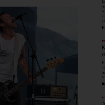
E
n
h
e
O
N
K
K
s
H
v
n
M
B
R
A