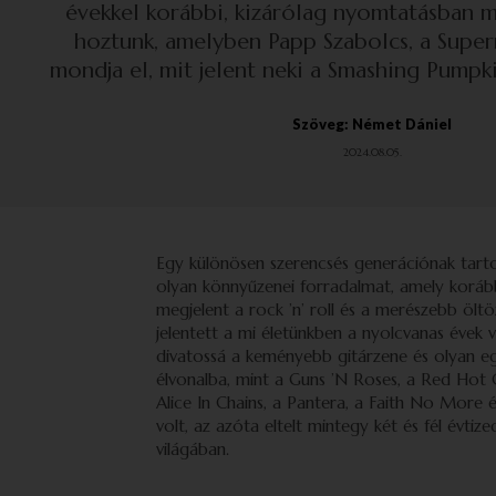
évekkel korábbi, kizárólag nyomtatásban 
hoztunk, amelyben Papp Szabolcs, a Sup
mondja el, mit jelent neki a Smashing Pumpk
Szöveg: Német Dániel
2024.08.05.
Egy különösen szerencsés generációnak tar
olyan könnyűzenei forradalmat, amely korább
megjelent a rock ’n’ roll és a merészebb öl
jelentett a mi életünkben a nyolcvanas évek v
divatossá a keményebb gitárzene és olyan egy
élvonalba, mint a Guns ’N Roses, a Red Hot C
Alice In Chains, a Pantera, a Faith No More 
volt, az azóta eltelt mintegy két és fél évti
világában.