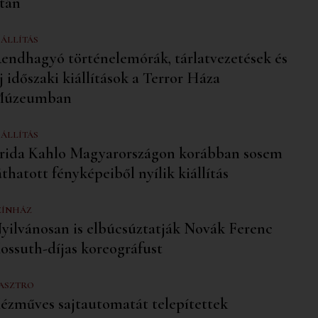
tán
IÁLLÍTÁS
endhagyó történelemórák, tárlatvezetések és
j időszaki kiállítások a Terror Háza
úzeumban
IÁLLÍTÁS
rida Kahlo Magyarországon korábban sosem
áthatott fényképeiből nyílik kiállítás
ZÍNHÁZ
yilvánosan is elbúcsúztatják Novák Ferenc
ossuth-díjas koreográfust
ASZTRO
ézműves sajtautomatát telepítettek