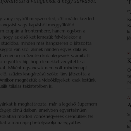
kifordította a világunkat a négy sarkából.
T
e
gy vagy egyből megszereted, sőt imádni kezded
K
árhangzást vagy kapásból meggyűlölöd.
K
Nem csupán a frontembere, hanem egyben a
k
t, hogy az első két lemezük felvételekor a
já
 stúdióba, minden más hangszeren ő játszotta
iségről van szó, akinek minden egyes dala és
M
 zenei orgia. Szintén különlegesnek számított
K
 az együttes hip-hop elemekkel vegyítette a
aikat. Miként ugyancsak nem volt mindennapi
Ő
elő, szűzies kisugárzású szőke lány játszotta a
t
Amikor megnéztük a videóklipjeiket, csak lestünk,
N
ális tálalás tekintetében is.
A
lyánkat is meghatározta: már a legelső Supernem
A
dagép
című dalban, amelyben egyértelműen
S
 szokatlan módon vonósnégyesek csendülnek fel,
„
at a mai napig befolyásolja az együttes
k