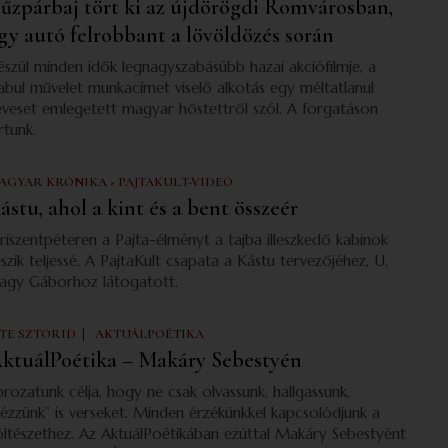
űzpárbaj tört ki az újdörögdi Romvárosban,
gy autó felrobbant a lövöldözés során
észül minden idők legnagyszabásúbb hazai akciófilmje, a
abul művelet munkacímet viselő alkotás egy méltatlanul
eveset emlegetett magyar hőstettről szól. A forgatáson
rtunk.
AGYAR KRÓNIKA × PAJTAKULT-VIDEÓ
ástu, ahol a kint és a bent összeér
riszentpéteren a Pajta-élményt a tajba illeszkedő kabinok
eszik teljessé. A PajtaKult csapata a Kástu tervezőjéhez, U.
agy Gáborhoz látogatott.
|
 TE SZTORID
AKTUÁLPOÉTIKA
ktuálPoétika – Makáry Sebestyén
orozatunk célja, hogy ne csak olvassunk, hallgassunk,
nézzünk” is verseket. Minden érzékünkkel kapcsolódjunk a
öltészethez. Az AktuálPoétikában ezúttal Makáry Sebestyént