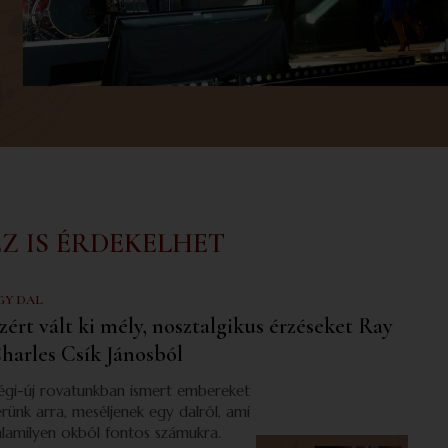
EZ IS ÉRDEKELHET
GY DAL
zért vált ki mély, nosztalgikus érzéseket Ray
harles Csík Jánosból
égi-új rovatunkban ismert embereket
érünk arra, meséljenek egy dalról, ami
alamilyen okból fontos számukra.