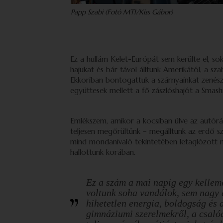
Papp Szabi (Fotó MTI/Kiss Gábor)
Ez a hullám Kelet-Európát sem kerülte el, so
hajukat és bár távol álltunk Amerikától, a sz
Ekkoriban bontogattuk a szárnyainkat zenészk
együttesek mellett a fő zászlóshajót a Smash
Emlékszem, amikor a kocsiban ülve az autórád
teljesen megőrültünk – megálltunk az erdő sz
mind mondanivaló tekintetében letaglózott m
hallottunk korában.
Ez a szám a mai napig egy kelleme
voltunk soha vandálok, sem nagy 
hihetetlen energia, boldogság és a
gimnáziumi szerelmekről, a csaló