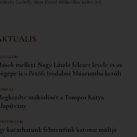
érdezte Győrffy Ákos József Attila-díjas költő, író.
AKTUÁLIS
RODALOM
ások mellett Nagy László félezer levele és az
rógépe is a Petőfi Irodalmi Múzeumba került
ZÍNHÁZ
egkezdte működését a Tompos Kátya
lapítvány
ÖRTÉNELEM
gy kutathatunk felmenőink katonai múltja