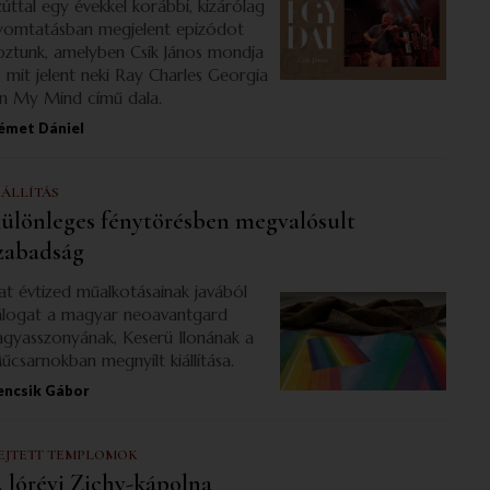
zúttal egy évekkel korábbi, kizárólag
yomtatásban megjelent epizódot
oztunk, amelyben Csík János mondja
l, mit jelent neki Ray Charles Georgia
n My Mind című dala.
émet Dániel
IÁLLÍTÁS
ülönleges fénytörésben megvalósult
zabadság
at évtized műalkotásainak javából
álogat a magyar neoavantgard
agyasszonyának, Keserü Ilonának a
űcsarnokban megnyílt kiállítása.
encsik Gábor
EJTETT TEMPLOMOK
 lórévi Zichy-kápolna