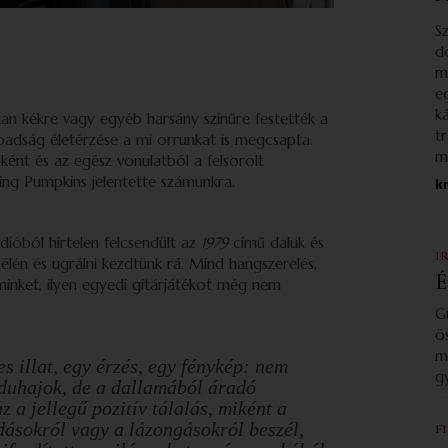
S
d
m
e
k
kan kékre vagy egyéb harsány színűre festették a
t
abadság életérzése a mi orrunkat is megcsapta.
m
ént és az egész vonulatból a felsorolt
ing Pumpkins jelentette számunkra.
k
ióból hirtelen felcsendült az
1979
című daluk és
I
élén és ugrálni kezdtünk rá. Mind hangszerelés,
É
inket, ilyen egyedi gitárjátékot még nem
G
ö
m
s illat, egy érzés, egy fénykép: nem
g
duhajok, de a dallamából áradó
z a jellegű pozitív tálalás, miként a
dásokról vagy a lázongásokról beszél,
F