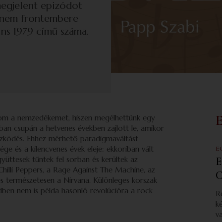
megjelent epizódot
ernem frontembere
ins 1979 című száma.
tom a nemzedékemet, hiszen megélhettünk egy
an csupán a hetvenes években zajlott le, amikor
tözködés. Ehhez mérhető paradigmaváltást
ége és a kilencvenes évek eleje: ekkoriban vált
E
üttesek tűntek fel sorban és kerültek az
E
hilli Peppers, a Rage Against The Machine, az
C
és természetesen a Nirvana. Különleges korszak
zedben nem is példa hasonló revolúcióra a rock
R
k
v