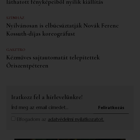
láthatott fényképeiből nyílik kiállítás
SZÍNHÁZ
Nyilvánosan is elbúcsúztatják Novák Ferenc
Kossuth-díjas koreográfust
GASZTRO
Kézműves sajtautomatát telepítettek
Őriszentpéteren
Iratkozz fel a hírlevelünkre!
Feliratkozás
Elfogadom az
adatvédelmi nyilatkozatot.