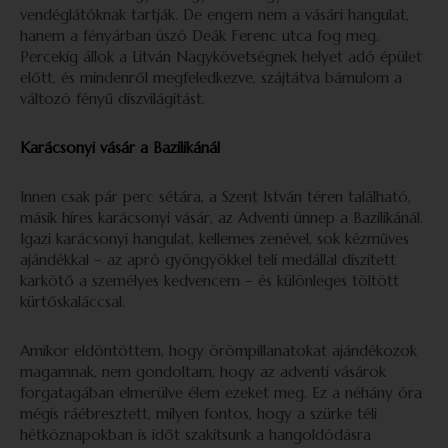
vendéglátóknak tartják. De engem nem a vásári hangulat,
hanem a fényárban úszó Deák Ferenc utca fog meg.
Percekig állok a Litván Nagykövetségnek helyet adó épület
előtt, és mindenről megfeledkezve, szájtátva bámulom a
változó fényű díszvilágítást.
Karácsonyi vásár a Bazilikánál
Innen csak pár perc sétára, a Szent István téren található,
másik híres karácsonyi vásár, az Adventi ünnep a Bazilikánál.
Igazi karácsonyi hangulat, kellemes zenével, sok kézműves
ajándékkal – az apró gyöngyökkel teli medállal díszített
karkötő a személyes kedvencem – és különleges töltött
kürtőskaláccsal.
Amikor eldöntöttem, hogy örömpillanatokat ajándékozok
magamnak, nem gondoltam, hogy az adventi vásárok
forgatagában elmerülve élem ezeket meg. Ez a néhány óra
mégis ráébresztett, milyen fontos, hogy a szürke téli
hétköznapokban is időt szakítsunk a hangoldódásra