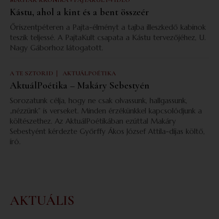
MAGYAR KRÓNIKA × PAJTAKULT-VIDEÓ
Kástu, ahol a kint és a bent összeér
Őriszentpéteren a Pajta-élményt a tajba illeszkedő kabinok
teszik teljessé. A PajtaKult csapata a Kástu tervezőjéhez, U.
Nagy Gáborhoz látogatott.
|
A TE SZTORID
AKTUÁLPOÉTIKA
AktuálPoétika – Makáry Sebestyén
Sorozatunk célja, hogy ne csak olvassunk, hallgassunk,
„nézzünk” is verseket. Minden érzékünkkel kapcsolódjunk a
költészethez. Az AktuálPoétikában ezúttal Makáry
Sebestyént kérdezte Győrffy Ákos József Attila-díjas költő,
író.
AKTUÁLIS