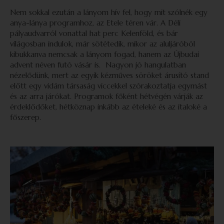
Nem sokkal ezután a lányom hív fel, hogy mit szólnék egy
anya-lánya programhoz, az Etele téren vár. A Déli
pályaudvarról vonattal hat perc Kelenföld, és bár
világosban indulok, már sötétedik, mikor az aluljáróból
kibukkanva nemcsak a lányom fogad, hanem az Újbudai
advent néven futó vásár is. Nagyon jó hangulatban
nézelődünk, mert az egyik kézműves söröket árusító stand
előtt egy vidám társaság viccekkel szórakoztatja egymást
és az arra járókat. Programok főként hétvégén várják az
érdeklődőket, hétköznap inkább az ételeké és az italoké a
főszerep.