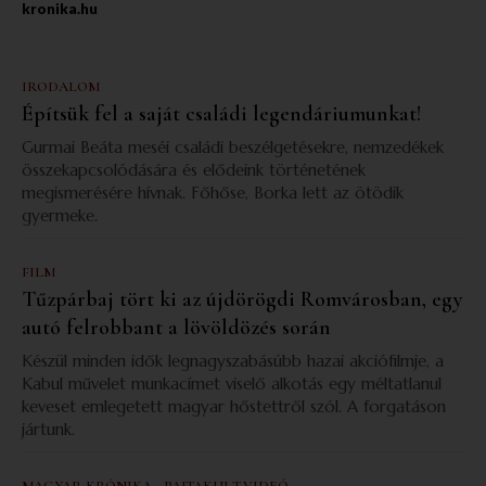
kronika.hu
IRODALOM
Építsük fel a saját családi legendáriumunkat!
Gurmai Beáta meséi családi beszélgetésekre, nemzedékek
összekapcsolódására és elődeink történetének
megismerésére hívnak. Főhőse, Borka lett az ötödik
gyermeke.
FILM
Tűzpárbaj tört ki az újdörögdi Romvárosban, egy
autó felrobbant a lövöldözés során
Készül minden idők legnagyszabásúbb hazai akciófilmje, a
Kabul művelet munkacímet viselő alkotás egy méltatlanul
keveset emlegetett magyar hőstettről szól. A forgatáson
jártunk.