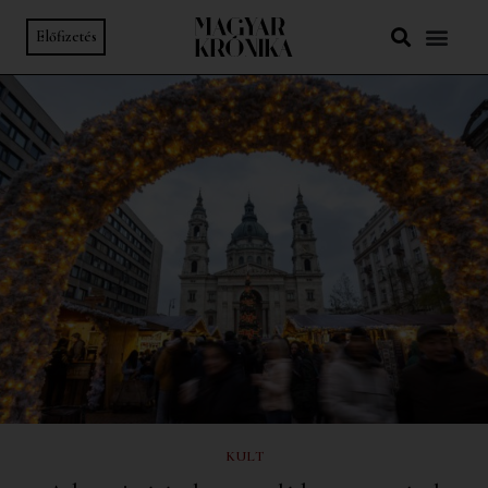
Előfizetés
KULT