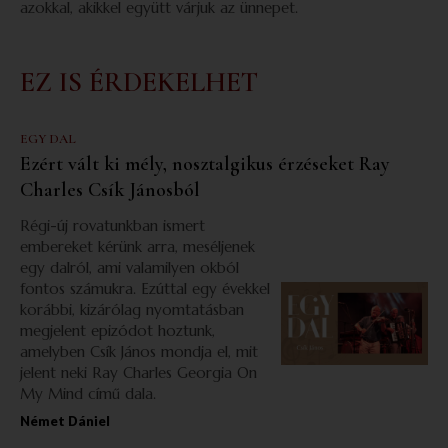
azokkal, akikkel együtt várjuk az ünnepet.
EZ IS ÉRDEKELHET
EGY DAL
Ezért vált ki mély, nosztalgikus érzéseket Ray
Charles Csík Jánosból
Régi-új rovatunkban ismert
embereket kérünk arra, meséljenek
egy dalról, ami valamilyen okból
fontos számukra. Ezúttal egy évekkel
korábbi, kizárólag nyomtatásban
megjelent epizódot hoztunk,
amelyben Csík János mondja el, mit
jelent neki Ray Charles Georgia On
My Mind című dala.
Német Dániel