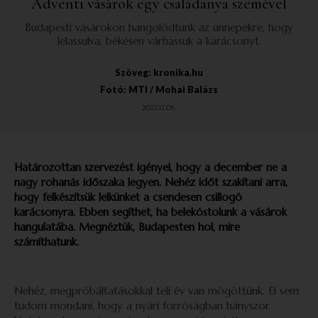
Adventi vásárok egy családanya szemével
Budapesti vásárokon hangolódtunk az ünnepekre, hogy
lelassulva, békésen várhassuk a karácsonyt.
Szöveg: kronika.hu
Fotó: MTI / Mohai Balázs
2022.12.06.
Határozottan szervezést igényel, hogy a december ne a
nagy rohanás időszaka legyen. Nehéz időt szakítani arra,
hogy felkészítsük lelkünket a csendesen csillogó
karácsonyra. Ebben segíthet, ha belekóstolunk a vásárok
hangulatába. Megnéztük, Budapesten hol, mire
számíthatunk.
Nehéz, megpróbáltatásokkal teli év van mögöttünk. El sem
tudom mondani, hogy a nyári forróságban hányszor