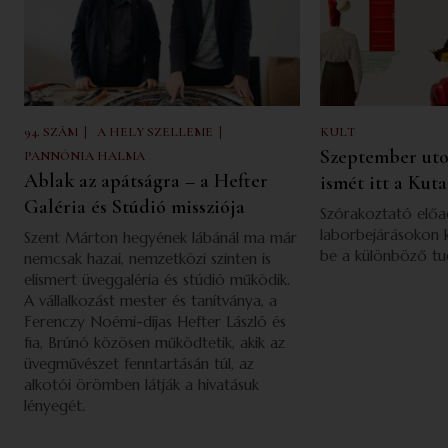
|
|
94. SZÁM
A HELY SZELLEME
KULT
Szeptember uto
PANNÓNIA HALMA
Ablak az apátságra – a Hefter
ismét itt a Kut
Galéria és Stúdió missziója
Szórakoztató előad
laborbejárásokon 
Szent Márton hegyének lábánál ma már
be a különböző tu
nemcsak hazai, nemzetközi szinten is
elismert üveggaléria és stúdió működik.
A vállalkozást mester és tanítványa, a
Ferenczy Noémi-díjas Hefter László és
fia, Brúnó közösen működtetik, akik az
üvegművészet fenntartásán túl, az
alkotói örömben látják a hivatásuk
lényegét.