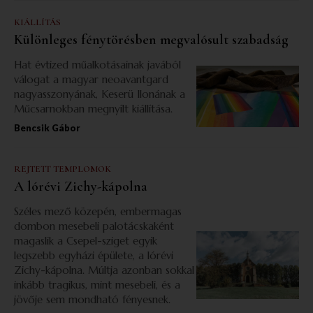
KIÁLLÍTÁS
Különleges fénytörésben megvalósult szabadság
Hat évtized műalkotásainak javából
válogat a magyar neoavantgard
nagyasszonyának, Keserü Ilonának a
Műcsarnokban megnyílt kiállítása.
Bencsik Gábor
REJTETT TEMPLOMOK
A lórévi Zichy-kápolna
Széles mező közepén, embermagas
dombon mesebeli palotácskaként
magaslik a Csepel-sziget egyik
legszebb egyházi épülete, a lórévi
Zichy-kápolna. Múltja azonban sokkal
inkább tragikus, mint mesebeli, és a
jövője sem mondható fényesnek.