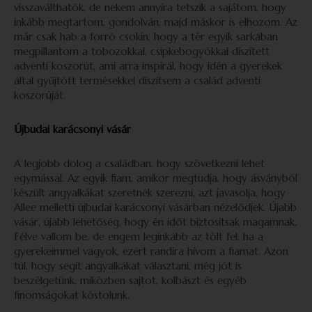
visszaválthatók, de nekem annyira tetszik a sajátom, hogy
inkább megtartom, gondolván, majd máskor is elhozom. Az
már csak hab a forró csokin, hogy a tér egyik sarkában
megpillantom a tobozokkal, csipkebogyókkal díszített
adventi koszorút, ami arra inspirál, hogy idén a gyerekek
által gyűjtött termésekkel díszítsem a család adventi
koszorúját.
Újbudai karácsonyi vásár
A legjobb dolog a családban, hogy szövetkezni lehet
egymással. Az egyik fiam, amikor megtudja, hogy ásványból
készült angyalkákat szeretnék szerezni, azt javasolja, hogy
Allee melletti újbudai karácsonyi vásárban nézelődjek. Újabb
vásár, újabb lehetőség, hogy én időt biztosítsak magamnak.
Félve vallom be, de engem leginkább az tölt fel, ha a
gyerekeimmel vagyok, ezért randira hívom a fiamat. Azon
túl, hogy segít angyalkákat választani, még jót is
beszélgetünk, miközben sajtot, kolbászt és egyéb
finomságokat kóstolunk.