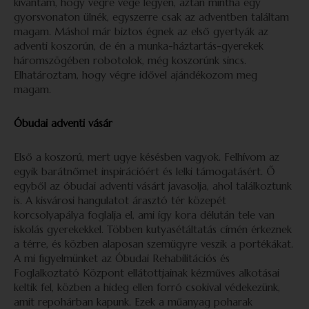
kívántam, hogy végre vége legyen, aztán mintha egy
gyorsvonaton ülnék, egyszerre csak az adventben találtam
magam. Máshol már biztos égnek az első gyertyák az
adventi koszorún, de én a munka-háztartás-gyerekek
háromszögében robotolok, még koszorúnk sincs.
Elhatároztam, hogy végre idővel ajándékozom meg
magam.
Óbudai adventi vásár
Első a koszorú, mert ugye késésben vagyok. Felhívom az
egyik barátnőmet inspirációért és lelki támogatásért. Ő
egyből az óbudai adventi vásárt javasolja, ahol találkoztunk
is. A kisvárosi hangulatot árasztó tér közepét
korcsolyapálya foglalja el, ami így kora délután tele van
iskolás gyerekekkel. Többen kutyasétáltatás címén érkeznek
a térre, és közben alaposan szemügyre veszik a portékákat.
A mi figyelmünket az Óbudai Rehabilitációs és
Foglalkoztató Központ ellátottjainak kézműves alkotásai
keltik fel, közben a hideg ellen forró csokival védekezünk,
amit repohárban kapunk. Ezek a műanyag poharak