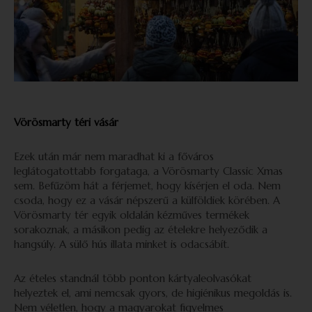
Vörösmarty téri vásár
Ezek után már nem maradhat ki a főváros
leglátogatottabb forgataga, a Vörösmarty Classic Xmas
sem. Befűzöm hát a férjemet, hogy kísérjen el oda. Nem
csoda, hogy ez a vásár népszerű a külföldiek körében. A
Vörösmarty tér egyik oldalán kézműves termékek
sorakoznak, a másikon pedig az ételekre helyeződik a
hangsúly. A sülő hús illata minket is odacsábít.
Az ételes standnál több ponton kártyaleolvasókat
helyeztek el, ami nemcsak gyors, de higiénikus megoldás is.
Nem véletlen, hogy a magyarokat figyelmes