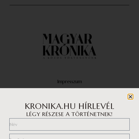
Impresszum
Médiaajánlat
Adatvédelmi központ
KRONIKA.HU HÍRLEVÉL
LÉGY RÉSZESE A TÖRTÉNETNEK!
Általános szerződési feltételek
Adatvédelem