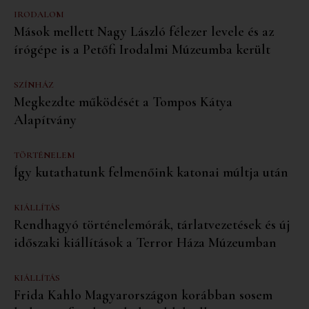
IRODALOM
Mások mellett Nagy László félezer levele és az
írógépe is a Petőfi Irodalmi Múzeumba került
SZÍNHÁZ
Megkezdte működését a Tompos Kátya
Alapítvány
TÖRTÉNELEM
Így kutathatunk felmenőink katonai múltja után
KIÁLLÍTÁS
Rendhagyó történelemórák, tárlatvezetések és új
időszaki kiállítások a Terror Háza Múzeumban
KIÁLLÍTÁS
Frida Kahlo Magyarországon korábban sosem