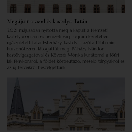
Megújult a csodák kastélya Tatán
2021 májusában nyitotta meg a kapuit a Nemzeti
kastélyprogram és nemzeti várprogram keretében
újjászületett tatai Esterházy-kastély – azóta több mint
huszonötezren látogatták meg. Pálházy Nándor
kastélyigazgatóval és Kövesdi Mónika kurátorral a főúri
lak fénykoráról, a földet körbeutazó, mesélő tárgyakról és
az új terveikről beszélgettünk.