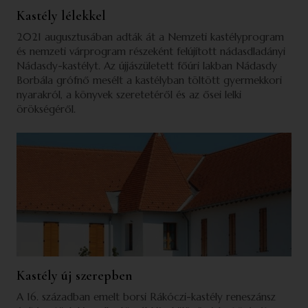
Kastély lélekkel
2021 augusztusában adták át a Nemzeti kastélyprogram
és nemzeti várprogram részeként felújított nádasdladányi
Nádasdy-kastélyt. Az újjászületett főúri lakban Nádasdy
Borbála grófnő mesélt a kastélyban töltött gyermekkori
nyarakról, a könyvek szeretetéről és az ősei lelki
örökségéről.
Kastély új szerepben
A 16. században emelt borsi Rákóczi-kastély reneszánsz