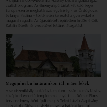
A bajnai Sándor–Metternich-kastély bebarangolása igazi
családi program. Az élményalapú tárlat két különleges,
Európa-szerte meghatározó egyéniség – az Ördöglovas
és lánya, Paulina – történetén keresztül a gyerekeket is
magával ragadja. Az újjászületett épületben Erdősné Csík
Katalin létesítményvezetővel tettünk látogatást.
Megújulnak a határainkon túli műemlékek
A sepsiszentkirályi unitárius templom – számos más kicsiny,
középkori eredetű templommal együtt – a Rómer Flóris-
terv eredményeként újult meg. A Teleki László Alapítvány
igazgatója, Diószegi László mesélt a határainkon túli