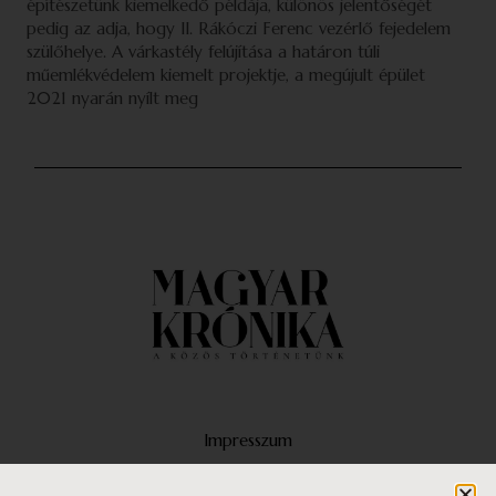
építészetünk kiemelkedő példája, különös jelentőségét
pedig az adja, hogy II. Rákóczi Ferenc vezérlő fejedelem
szülőhelye. A várkastély felújítása a határon túli
műemlékvédelem kiemelt projektje, a megújult épület
2021 nyarán nyílt meg
Impresszum
Médiaajánlat