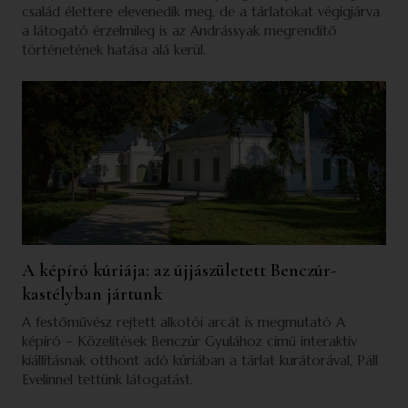
család élettere elevenedik meg, de a tárlatokat végigjárva
a látogató érzelmileg is az Andrássyak megrendítő
történetének hatása alá kerül.
A képíró kúriája: az újjászületett Benczúr-
kastélyban jártunk
A festőművész rejtett alkotói arcát is megmutató A
képíró – Közelítések Benczúr Gyulához című interaktív
kiállításnak otthont adó kúriában a tárlat kurátorával, Páll
Evelinnel tettünk látogatást.