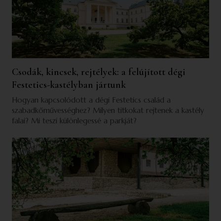
Csodák, kincsek, rejtélyek: a felújított dégi
Festetics-kastélyban jártunk
Hogyan kapcsolódott a dégi Festetics család a
szabadkőművességhez? Milyen titkokat rejtenek a kastély
falai? Mi teszi különlegessé a parkját?