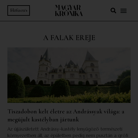
Előfizetés
A FALAK EREJE
Tiszadobon kelt életre az Andrássyak világa: a
megújult kastélyban jártunk
Az újjászületett Andrássy-kastély lenyűgöző természeti
környezetben áll, az épületben pedig nem pusztán a grófi