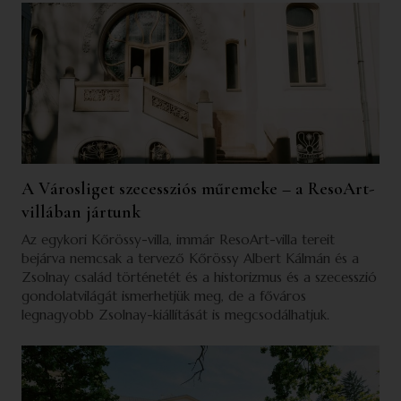
A Városliget szecessziós műremeke – a ResoArt-
villában jártunk
Az egykori Kőrössy-villa, immár ResoArt-villa tereit
bejárva nemcsak a tervező Kőrössy Albert Kálmán és a
Zsolnay család történetét és a historizmus és a szecesszió
gondolatvilágát ismerhetjük meg, de a főváros
legnagyobb Zsolnay-kiállítását is megcsodálhatjuk.