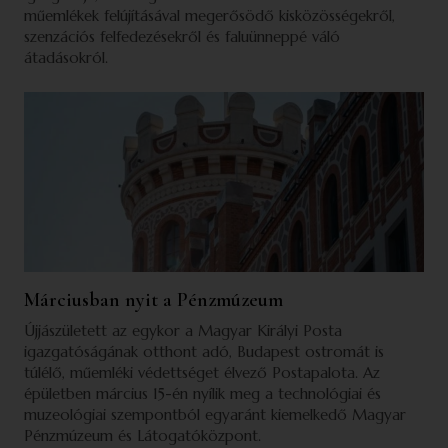
műemlékek felújításával megerősödő kisközösségekről,
szenzációs felfedezésekről és faluünneppé váló
átadásokról.
Márciusban nyit a Pénzmúzeum
Újjászületett az egykor a Magyar Királyi Posta
igazgatóságának otthont adó, Budapest ostromát is
túlélő, műemléki védettséget élvező Postapalota. Az
épületben március 15-én nyílik meg a technológiai és
muzeológiai szempontból egyaránt kiemelkedő Magyar
Pénzmúzeum és Látogatóközpont.