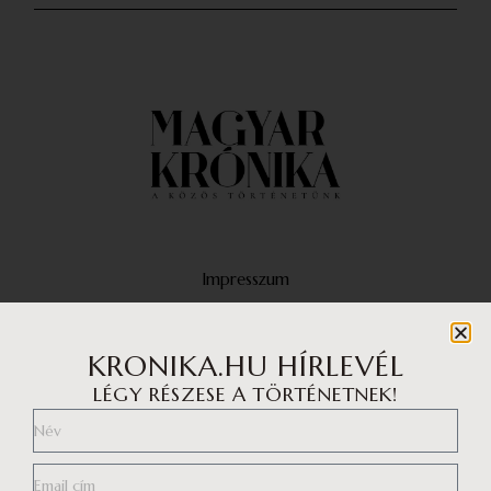
Impresszum
Médiaajánlat
Adatvédelmi központ
KRONIKA.HU HÍRLEVÉL
LÉGY RÉSZESE A TÖRTÉNETNEK!
Általános szerződési feltételek
Adatvédelem