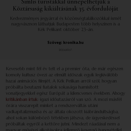
Simlis turistákkal ünnepelhetjük a
Köztársaság kikiáltásának 35. évfordulóját
Kedvezményes jegyárral és közönségtalálkozókkal ismét
nagyvásznon láthatjuk Budapesten több helyszínen is a
Kék Pelikant október 23-án.
Szöveg: kronika.hu
2024.10.17.
Kevesebb mint fél év telt el a premier óta, de már egészen
komoly kultusz övezi az elmúlt időszak egyik legkiválóbb
hazai animációs filmjét. A Kék Pelikan arról szól, hogyan
próbálta beutazni fiatalok sokasága hamisított
vonatjegyekkel egész Európát a kilencvenes években. Ahogy
kritikánban írtuk
: igazi időutazásról van szó. A mozi másfél
órára visszarepít minket a rendszerváltás utáni
vadkapitalizmusba és az általa okozott kiábrándultságba,
ahol sokan különböző tétekben játszva, de ügyeskedéssel
próbáltak egyről a kettőre jutni. Mindezt ráadásul nem a
magyar művészi alkotásokra jellemző kesergő hangvétellel