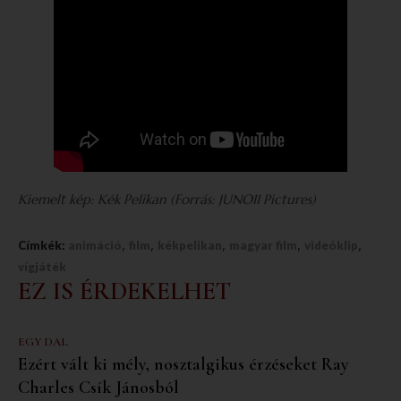
Kiemelt kép: Kék Pelikan (Forrás: JUNO11 Pictures)
,
,
,
,
,
Címkék:
animáció
film
kékpelikan
magyar film
videóklip
vígjáték
EZ IS ÉRDEKELHET
EGY DAL
Ezért vált ki mély, nosztalgikus érzéseket Ray
Charles Csík Jánosból