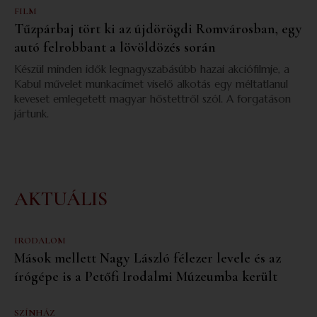
FILM
Tűzpárbaj tört ki az újdörögdi Romvárosban, egy
autó felrobbant a lövöldözés során
Készül minden idők legnagyszabásúbb hazai akciófilmje, a
Kabul művelet munkacímet viselő alkotás egy méltatlanul
keveset emlegetett magyar hőstettről szól. A forgatáson
jártunk.
AKTUÁLIS
IRODALOM
Mások mellett Nagy László félezer levele és az
írógépe is a Petőfi Irodalmi Múzeumba került
SZÍNHÁZ