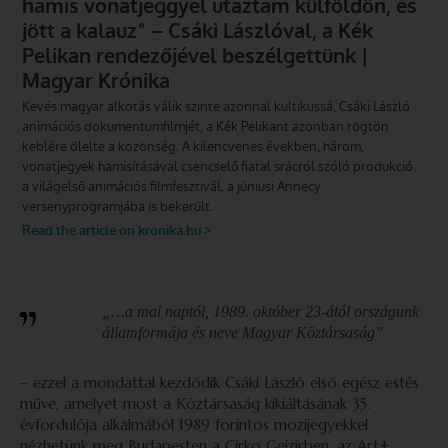
„…a mai naptól, 1989. október 23-ától országunk
államformája és neve Magyar Köztársaság”
– ezzel a mondattal kezdődik Csáki László első egész estés
műve, amelyet most a Köztársaság kikiáltásának 35.
évfordulója alkalmából 1989 forintos mozijegyekkel
nézhetünk meg Budapesten a Cirko Gejzírben, az Art+