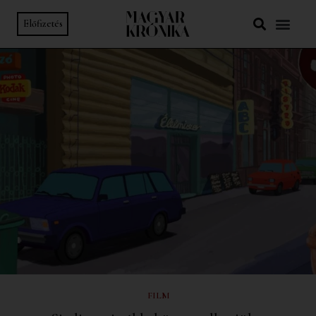
Előfizetés
FILM