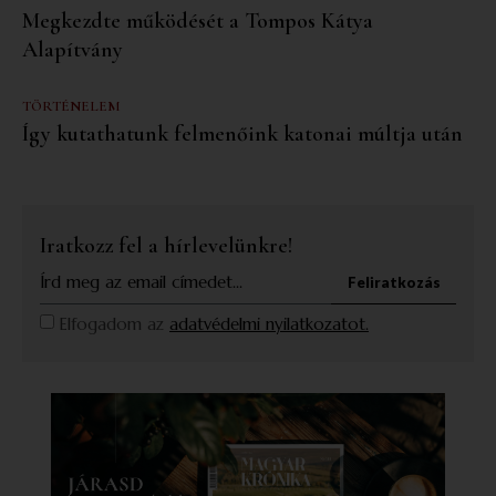
Megkezdte működését a Tompos Kátya
Alapítvány
TÖRTÉNELEM
Így kutathatunk felmenőink katonai múltja után
Iratkozz fel a hírlevelünkre!
Feliratkozás
Elfogadom az
adatvédelmi nyilatkozatot.