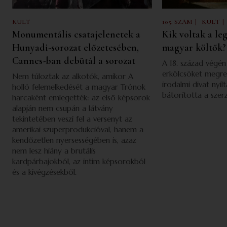
|
|
KULT
105. SZÁM
KULT
Monumentális csatajelenetek a
Kik voltak a l
Hunyadi-sorozat előzetesében,
magyar költők?
Cannes-ban debütál a sorozat
A 18. század végén 
erkölcsöket megren
Nem túloztak az alkotók, amikor A
irodalmi divat ny
holló felemelkedését a magyar Trónok
bátorította a szer
harcaként emlegették: az első képsorok
alapján nem csupán a látvány
tekintetében veszi fel a versenyt az
amerikai szuperprodukcióval, hanem a
kendőzetlen nyersességében is, azaz
nem lesz hiány a brutális
kardpárbajokból, az intim képsorokból
és a kivégzésekből.