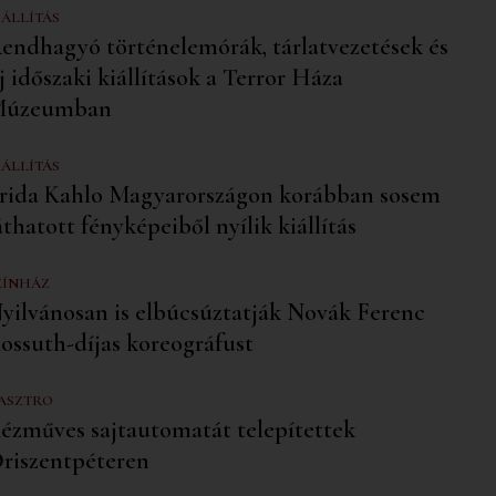
IÁLLÍTÁS
endhagyó történelemórák, tárlatvezetések és
j időszaki kiállítások a Terror Háza
úzeumban
IÁLLÍTÁS
rida Kahlo Magyarországon korábban sosem
áthatott fényképeiből nyílik kiállítás
ZÍNHÁZ
yilvánosan is elbúcsúztatják Novák Ferenc
ossuth-díjas koreográfust
ASZTRO
ézműves sajtautomatát telepítettek
riszentpéteren