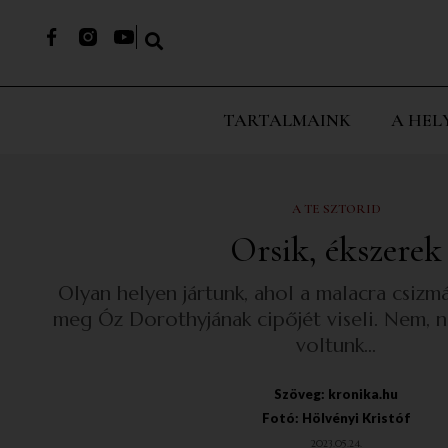
TARTALMAINK
A HEL
A TE SZTORID
Orsik, ékszerek
Olyan helyen jártunk, ahol a malacra csizm
meg Óz Dorothyjának cipőjét viseli. Nem, 
voltunk…
Szöveg: kronika.hu
Fotó: Hölvényi Kristóf
2023.05.24.