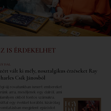
EZ IS ÉRDEKELHET
GY DAL
zért vált ki mély, nosztalgikus érzéseket Ray
harles Csík Jánosból
égi-új rovatunkban ismert embereket
érünk arra, meséljenek egy dalról, ami
alamilyen okból fontos számukra.
zúttal egy évekkel korábbi, kizárólag
yomtatásban megjelent epizódot