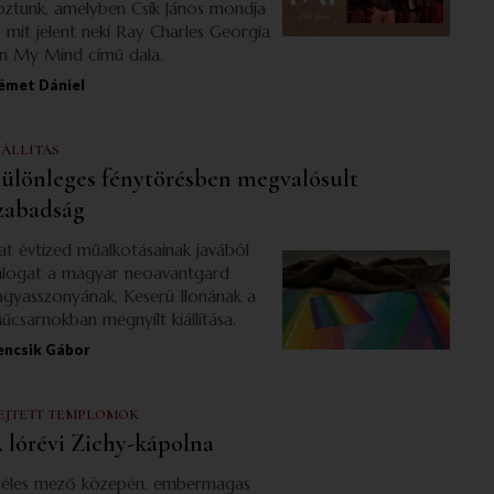
oztunk, amelyben Csík János mondja
l, mit jelent neki Ray Charles Georgia
n My Mind című dala.
émet Dániel
IÁLLÍTÁS
ülönleges fénytörésben megvalósult
zabadság
at évtized műalkotásainak javából
álogat a magyar neoavantgard
agyasszonyának, Keserü Ilonának a
űcsarnokban megnyílt kiállítása.
encsik Gábor
EJTETT TEMPLOMOK
 lórévi Zichy-kápolna
zéles mező közepén, embermagas