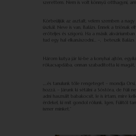
szerettem. Nem is volt könnyű otthagyni, ami
Körbeüljük az asztalt, velem szemben a nagy
úszkál. Neve is van, Balázs. Ennek a triónak e
erőteljes és szigorú. Ha a másik akváriumba
tud egy hal elkanászodni… –, beteszik Balázs
Három kutya jár ki-be a konyhai ajtón, egyi
rókacsapdába, onnan szabadította ki magát,
„…és tanulunk tőle rengeteget – mondja Orsi,
hozzá. – Járunk ki sétálni a Sóstóra, de Füli 
adni használt babakocsit, le is írtam, mire ke
érdekel, ki mit gondol rólunk. Igen, Fülitől 
ismer minket.”