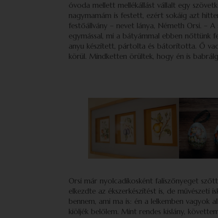
óvoda mellett mellékállást vállalt egy szövetk
nagymamám is festett, ezért sokáig azt hit
festőállvány – nevet lánya, Németh Orsi. – A 
egymással, mi a bátyámmal ebben nőttünk fel
anyu készített, pártolta és bátorította. Ő v
körül. Mindketten örültek, hogy én is babrálg
Orsi már nyolcadikosként faliszőnyeget szőtt 
elkezdte az ékszerkészítést is, de művészeti
bennem, ami ma is: én a lelkemben vagyok a
kiöljék belőlem. Mint rendes kislány, követ