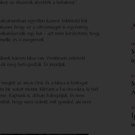
kor az ékszerek átvették a hatalmat.”
 akváriumban egyetlen komor tekintetű hal
lhiszem, hogy ez a citromsügér is egyéniség,
n elkanászodik egy hal – azt nem kérdeztem, hogy
 mellé, és ő megneveli.
I
M
küknek három lába van. Vemhesen eshetett
í
 ők meg befogadták. És imádják.
S
 megint az anya-Orsi, és a lánya is bólogat
M
nem bír sokat menni. Kiírtam a Facebookra, ki tud
A
llene. Kaptunk is, abban tologatjuk, és nem
tanultuk, hogy nem számít, mit gondol, aki nem
T
Í
u