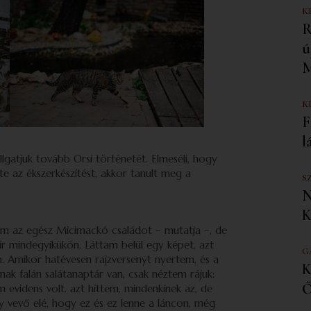
K
R
ú
M
K
F
l
lgatjuk tovább Orsi történetét. Elmeséli, hogy
e az ékszerkészítést, akkor tanult meg a
S
N
K
tam az egész Micimackó családot – mutatja –, de
pír mindegyikükön. Láttam belül egy képet, azt
G
an. Amikor hatévesen rajzversenyt nyertem, és a
K
sának falán salátanaptár van, csak néztem rájuk:
Ő
 evidens volt, azt hittem, mindenkinek az, de
gy vevő elé, hogy ez és ez lenne a láncon, még