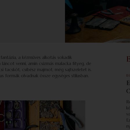
fantázia, a kézműves alkotás sokadik
n láncot venni, amin csizmás malacka fityeg, de
icsi tacskót, csibész majmot, még sajtszeletet is.
kus formák olvadnak össze egységes stílusban.
E
E
C
R
k
v
E
n